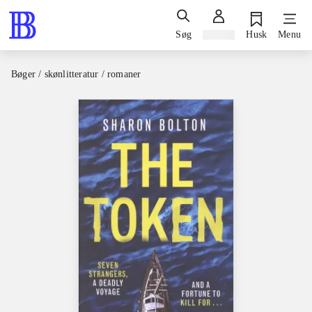
Søg
Log ind
Husk
Menu
Bøger / skønlitteratur / romaner