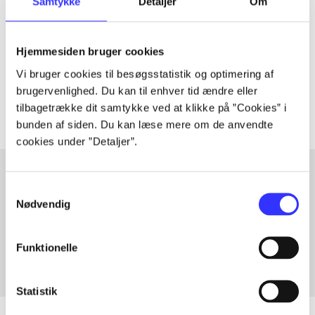
Samtykke
Detaljer
Om
Artiklen er en del af
lorem ipsum dolor sit amet ...
Hjemmesiden bruger cookies
Tidsskrift
Vi bruger cookies til besøgsstatistik og optimering af
Artiklerne i
handler ofte om
brugervenlighed. Du kan til enhver tid ændre eller
tilbagetrække dit samtykke ved at klikke på ”Cookies” i
bunden af siden. Du kan læse mere om de anvendte
cookies under ”Detaljer”.
Samtykkevalg
Artikler med samme emner
Nødvendig
Fra
Funktionelle
Statistik