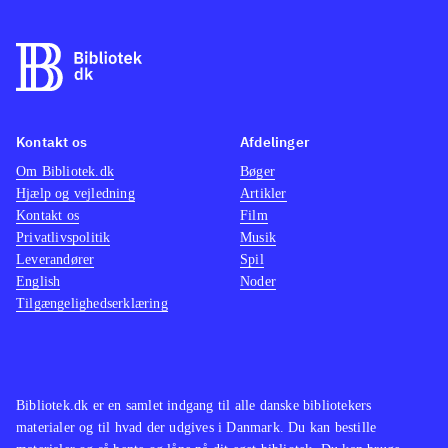
Kontakt os
Afdelinger
Om Bibliotek.dk
Bøger
Hjælp og vejledning
Artikler
Kontakt os
Film
Privatlivspolitik
Musik
Leverandører
Spil
English
Noder
Tilgængelighedserklæring
Bibliotek.dk er en samlet indgang til alle danske bibliotekers
materialer og til hvad der udgives i Danmark. Du kan bestille