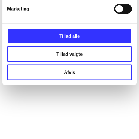
Marketing
Artikler
Alle registrerede artikler fordelt på udgivelser
Tillad alle
...
Tillad valgte
...
Afvis
...
...
...