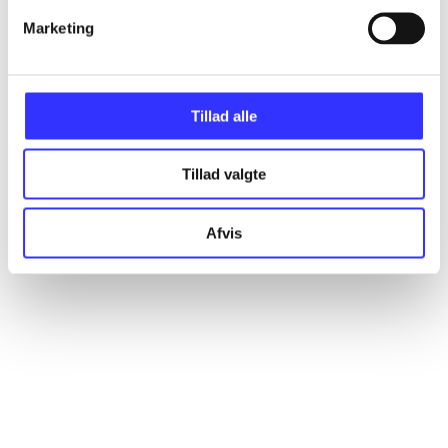
Marketing
Artikler
Alle registrerede artikler fordelt på udgivelser
Tillad alle
...
Tillad valgte
...
Afvis
...
...
...