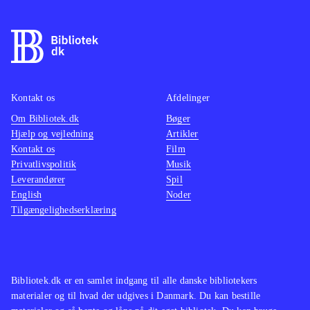
Kontakt os
Afdelinger
Om Bibliotek.dk
Bøger
Hjælp og vejledning
Artikler
Kontakt os
Film
Privatlivspolitik
Musik
Leverandører
Spil
English
Noder
Tilgængelighedserklæring
Bibliotek.dk er en samlet indgang til alle danske bibliotekers
materialer og til hvad der udgives i Danmark. Du kan bestille