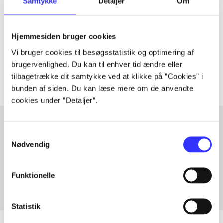
Samtykke
Detaljer
Om
Artiklen er en del af
lorem ipsum dolor sit amet ...
Hjemmesiden bruger cookies
Tidsskrift
Vi bruger cookies til besøgsstatistik og optimering af
Artiklerne i
handler ofte om
brugervenlighed. Du kan til enhver tid ændre eller
tilbagetrække dit samtykke ved at klikke på ”Cookies” i
bunden af siden. Du kan læse mere om de anvendte
cookies under ”Detaljer”.
Samtykkevalg
Artikler med samme emner
Nødvendig
Fra
Funktionelle
Statistik