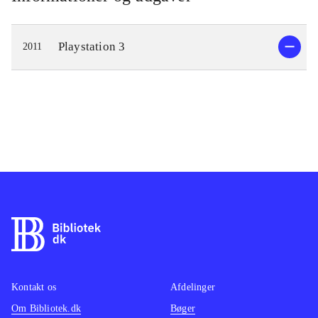
af tre Lora Croft spil: Tomb raider -
legend, Tomb raider - anniversary, og
Playstation 3
2011
Tomb raider underworld. Som Lara
Croft styrer man rundt i ruiner og
grotter og bruger det meste tid på
udforskning af omgivelserne og løse
de mange puzzles, der gør, at man
kan komme videre i banen. Den
forbedrede grafik er højdepunktet,
hvor de detaljerede og smukke
omgivelser og den yndige (og yderst
veludrustede) Lara Craft er perfekt
gengivet til de store HD fladskærme.
Udgivelsen byder desuden på små
videoklip bag om spillene, hvor
Kontakt os
Afdelinger
udviklerne fortæller små anekdoter,
Om Bibliotek.dk
Bøger