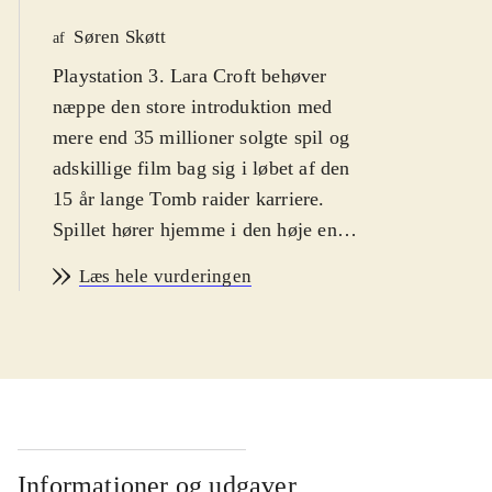
Søren Skøtt
af
Playstation 3. Lara Croft behøver
næppe den store introduktion med
mere end 35 millioner solgte spil og
adskillige film bag sig i løbet af den
15 år lange Tomb raider karriere.
Spillet hører hjemme i den høje ende
af børnebiblioteket eller
Læs hele vurderingen
ungdomsafdelingen da
springkombinationer og puzzles i
spillene ofte er af en sværhedsgrad,
der sætter den nedre aldersgrænse til
14 år. PEGI: 16 og ikon for vold,
samt engelsk sprog
.
The tomb raider trilogy er en samling
Informationer og udgaver