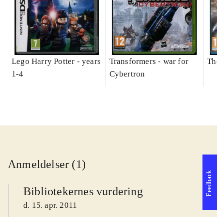
Lego Harry Potter - years
Transformers - war for
Th
1-4
Cybertron
Anmeldelser (1)
Feedback
Bibliotekernes vurdering
d. 15. apr. 2011