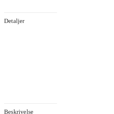
Detaljer
...
...
...
...
...
...
...
...
...
...
...
...
Beskrivelse