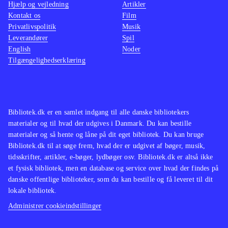
Hjælp og vejledning
Artikler
men det er nu hverken særligt
Kontakt os
Film
informativt eller interessant
.
Privatlivspolitik
Musik
Spillene ligner de resterende spil i
Leverandører
Spil
Tomb raider-serien, der alle har
English
Noder
Tilgængelighedserklæring
springkombinationer og puzzles som
gennemgående temaer. Og hvorfor
også ændre noget der virker? Disse
nye HD udgaver er dog klart de
Bibliotek.dk er en samlet indgang til alle danske bibliotekers
grafisk flotteste i serien
.
materialer og til hvad der udgives i Danmark. Du kan bestille
Opsamlingen er et
materialer og så hente og låne på dit eget bibliotek. Du kan bruge
Bibliotek.dk til at søge frem, hvad der er udgivet af bøger, musik,
anbefalelsesværdigt supplement,
tidsskrifter, artikler, e-bøger, lydbøger osv. Bibliotek.dk er altså ikke
specielt hvis man ikke allerede har
et fysisk bibliotek, men en database og service over hvad der findes på
alle de 3 titler. Den grafiske
danske offentlige biblioteker, som du kan bestille og få leveret til dit
lokale bibliotek.
opdatering og ideen med 3 spil i én
boks kan dog alene retfærdiggøre
Administrer cookieindstillinger
anskaffelsen
.