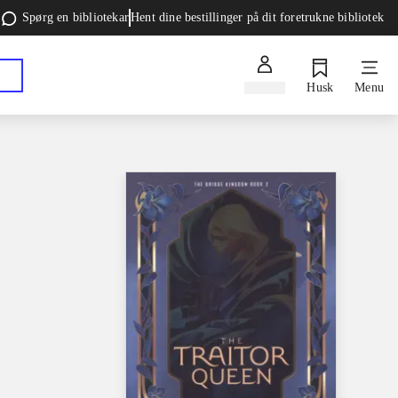
Spørg en bibliotekar
Hent dine bestillinger på dit foretrukne bibliotek
Log ind
Husk
Menu