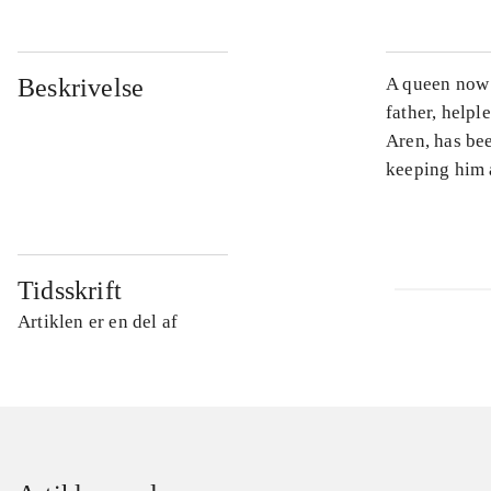
Beskrivelse
A queen now i
father, helpl
Aren, has bee
keeping him a
Tidsskrift
Artiklen er en del af