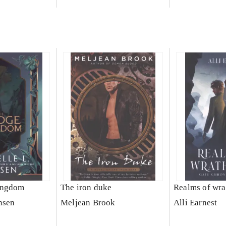
ingdom
The iron duke
Realms of wra
nsen
Meljean Brook
Alli Earnest