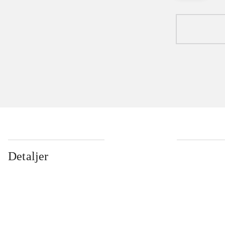
Detaljer
...
...
...
...