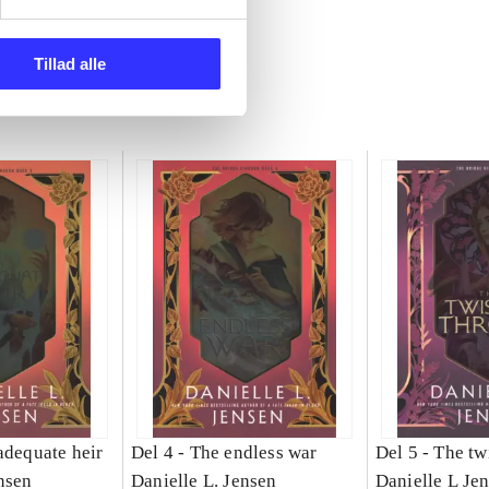
Tillad alle
adequate heir
Del 4 -
The endless war
Del 5 -
The tw
nsen
Danielle L. Jensen
Danielle L Je