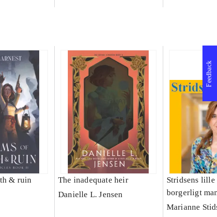
Feedback
th & ruin
The inadequate heir
Stridsens lille 
borgerligt ma
Danielle L. Jensen
til tiden
Marianne Stid