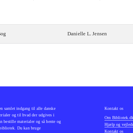
Bog
Danielle L. Jensen
en samlet indgang til alle danske
Kontakt os
erialer og til hvad der udgives i
Om Bibliotek.d
 bestille materialer og så hente og
Hjælp og vejled
 bibliotek. Du kan bruge
Kontakt os