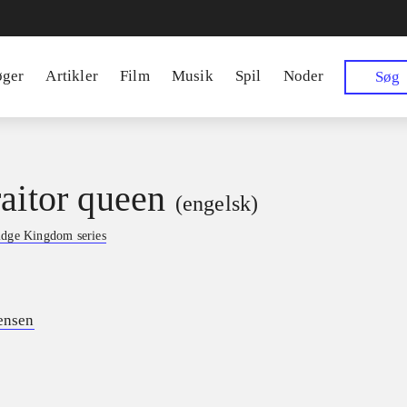
øger
Artikler
Film
Musik
Spil
Noder
Søg
raitor queen
(engelsk)
idge Kingdom series
Jensen