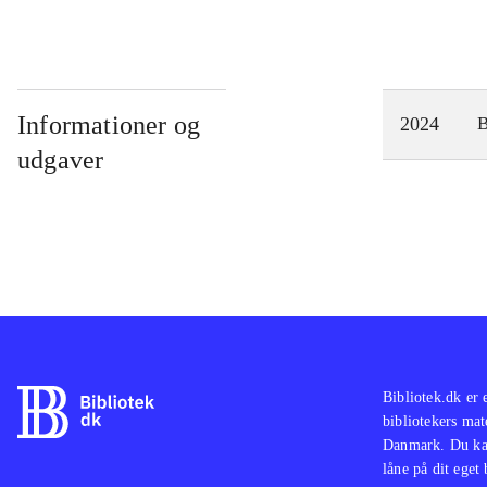
Informationer og
2024
udgaver
Bibliotek.dk er 
bibliotekers mat
Danmark. Du kan
låne på dit eget