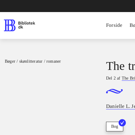
Forside
B
Bøger / skønlitteratur / romaner
The t
Del 2 af
The Br
Danielle L. 
Bog