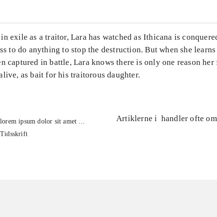
n exile as a traitor, Lara has watched as Ithicana is conquer
ess to do anything to stop the destruction. But when she learn
n captured in battle, Lara knows there is only one reason her 
live, as bait for his traitorous daughter.
Artiklerne i
handler ofte om
lorem ipsum dolor sit amet ...
Tidsskrift