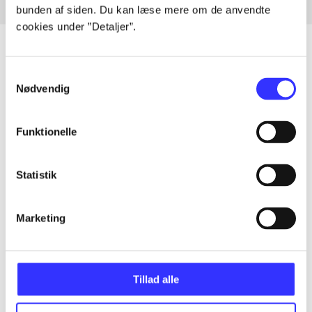
bunden af siden. Du kan læse mere om de anvendte
cookies under ”Detaljer”.
Samtykkevalg
Nødvendig
Artikler
Alle registrerede artikler fordelt på udgivelser
Funktionelle
...
Statistik
...
Marketing
...
Tillad alle
...