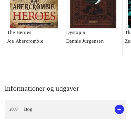
The Heroes
Dystopia
Th
Joe Abercrombie
Dennis Jürgensen
Ze
Informationer og udgaver
Bog
2009