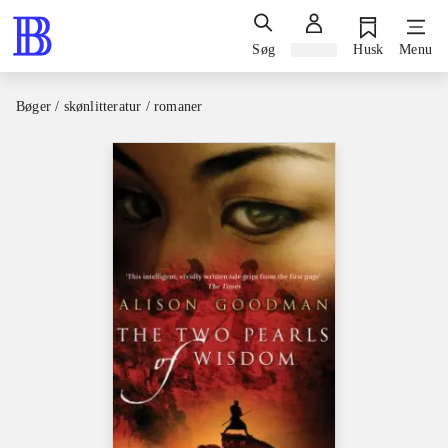
Søg
Log ind
Husk
Menu
Bøger / skønlitteratur / romaner