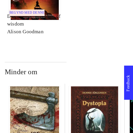
BEGYND MED DENNE
Del 1 -
The two pearls of
wisdom
Alison Goodman
Minder om
Feedback