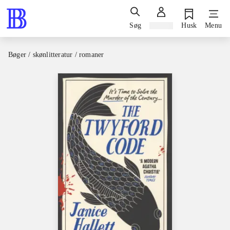
Søg
Log ind
Husk
Menu
Bøger / skønlitteratur / romaner