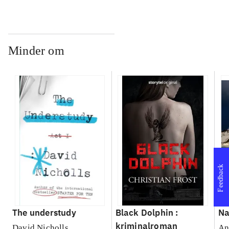
Minder om
Feedback
The understudy
Black Dolphin :
Na
kriminalroman
David Nicholls
An