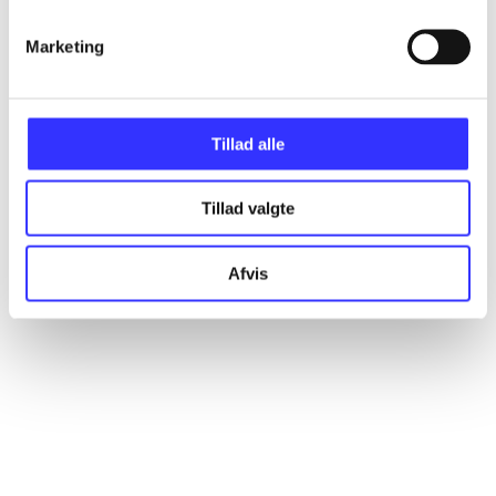
Marketing
Artikler
Alle registrerede artikler fordelt på udgivelser
Tillad alle
...
Tillad valgte
...
Afvis
...
...
...