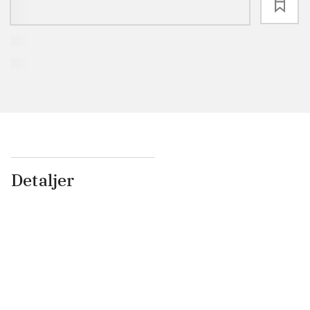
loading
Detaljer
...
...
...
...
...
...
...
...