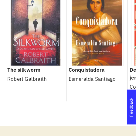
The silkworm
Conquistadora
De
je
Robert Galbraith
Esmeralda Santiago
Co
Feedback