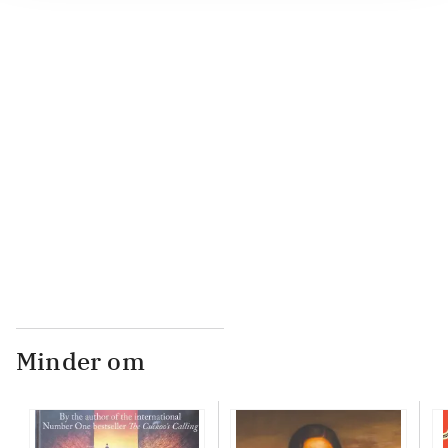
...
...
...
...
Minder om