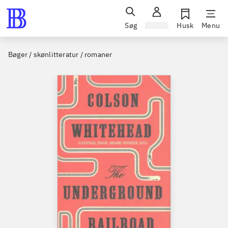
Søg
Log ind
Husk
Menu
Bøger / skønlitteratur / romaner