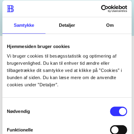
heste
børnebøger
ridning
hestesygdomme
vo
Samtykke
Detaljer
Om
Hjemmesiden bruger cookies
Vi bruger cookies til besøgsstatistik og optimering af
Tidsskrift
brugervenlighed. Du kan til enhver tid ændre eller
tilbagetrække dit samtykke ved at klikke på ”Cookies” i
Artiklen er en del af
bunden af siden. Du kan læse mere om de anvendte
cookies under ”Detaljer”.
lorem ipsum dolor sit amet ...
Tidsskrift
Samtykkevalg
Artiklerne i
handler ofte om
Nødvendig
Funktionelle