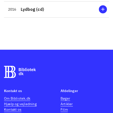
Lydbog (cd)
2016
Kontakt os
Afdelinger
Om Bibliotek.dk
Bøger
Hjælp og vejledning
Artikler
Kontakt os
Film