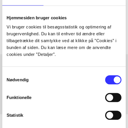
lorem ipsum dolor sit amet ...
Hjemmesiden bruger cookies
Tidsskrift
Vi bruger cookies til besøgsstatistik og optimering af
Artiklerne i
handler ofte om
brugervenlighed. Du kan til enhver tid ændre eller
tilbagetrække dit samtykke ved at klikke på ”Cookies” i
bunden af siden. Du kan læse mere om de anvendte
cookies under ”Detaljer”.
Samtykkevalg
Artikler med samme emner
Nødvendig
Fra
Funktionelle
Statistik