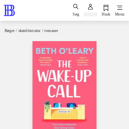
Søg
Log ind
Husk
Menu
Bøger / skønlitteratur / romaner