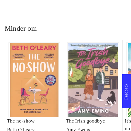
Minder om
Feedback
The no-show
The Irish goodbye
It'
no
Beth O'Leary
Amy Ewing