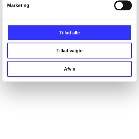
Marketing
Artikler
Alle registrerede artikler fordelt på udgivelser
Tillad alle
...
Tillad valgte
...
Afvis
...
...
...