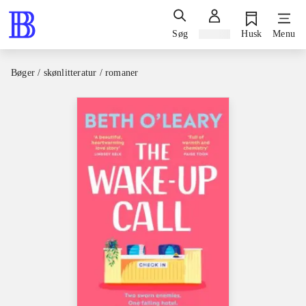
Søg
Log ind
Husk
Menu
Bøger / skønlitteratur / romaner