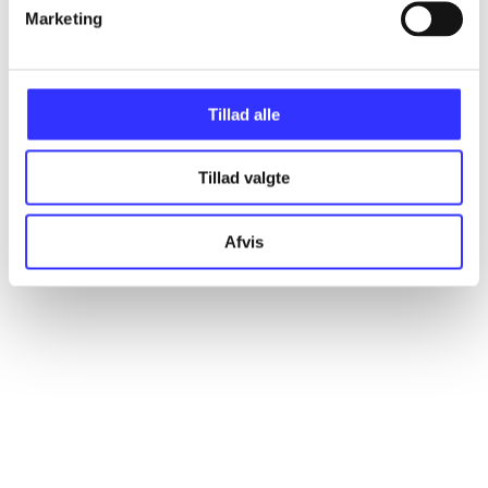
Marketing
Artikler
Alle registrerede artikler fordelt på udgivelser
Tillad alle
...
Tillad valgte
...
Afvis
...
...
...