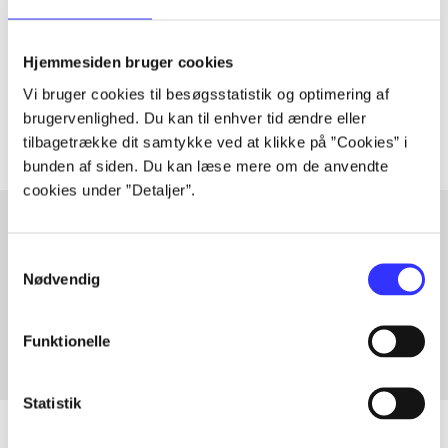
lorem ipsum dolor sit amet ...
Hjemmesiden bruger cookies
Tidsskrift
Vi bruger cookies til besøgsstatistik og optimering af
Artiklerne i
handler ofte om
brugervenlighed. Du kan til enhver tid ændre eller
tilbagetrække dit samtykke ved at klikke på ”Cookies” i
bunden af siden. Du kan læse mere om de anvendte
cookies under ”Detaljer”.
Samtykkevalg
Artikler med samme emner
Nødvendig
Fra
Funktionelle
Statistik