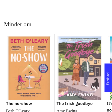
Minder om
Feedback
The no-show
The Irish goodbye
It
no
Beth O'Leary
Amy Ewing