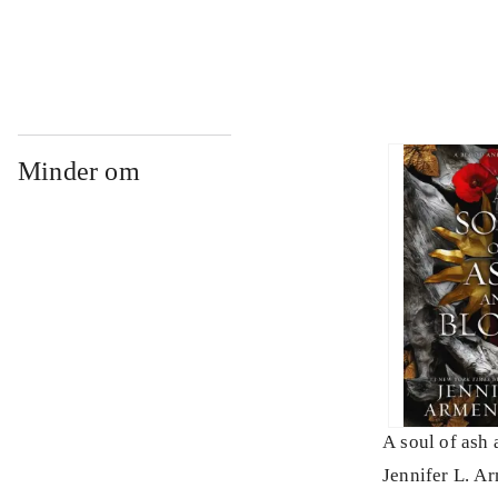
Minder om
A soul of ash
Jennifer L. A