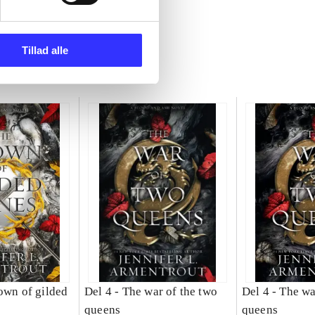
Tillad alle
own of gilded
Del 4 -
The war of the two
Del 4 -
The wa
queens
queens