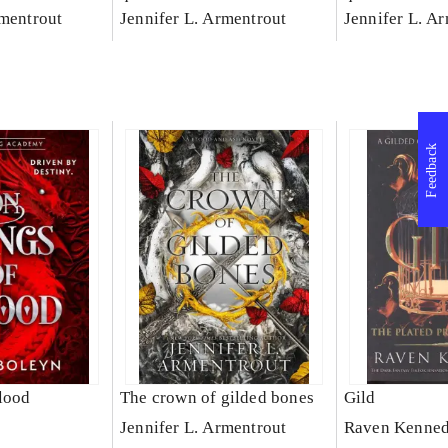
rmentrout
Jennifer L. Armentrout
Jennifer L. A
Feedback
lood
The crown of gilded bones
Gild
Jennifer L. Armentrout
Raven Kenne