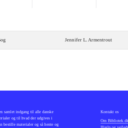
Bog
Jennifer L. Armentrout
en samlet indgang til alle danske
Kontakt os
erialer og til hvad der udgives i
Om Bibliotek.d
 bestille materialer og så hente og
Hjælp og vejled