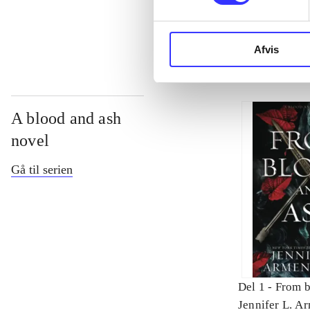
...
Afvis
A blood and ash
novel
Gå til serien
Del 1 -
From b
Jennifer L. A