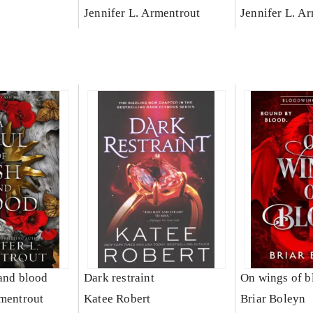
Jennifer L. Armentrout
Jennifer L. A
 and blood
Dark restraint
On wings of b
rmentrout
Katee Robert
Briar Boleyn