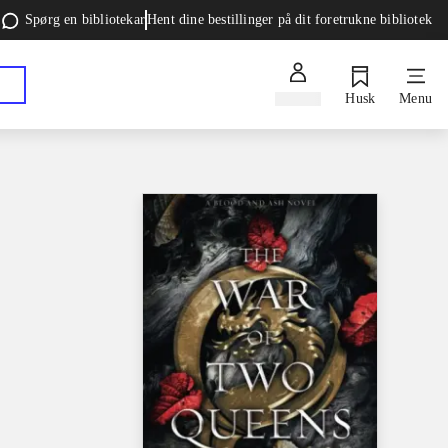
Spørg en bibliotekar
Hent dine bestillinger på dit foretrukne bibliotek
Log ind
Husk
Menu