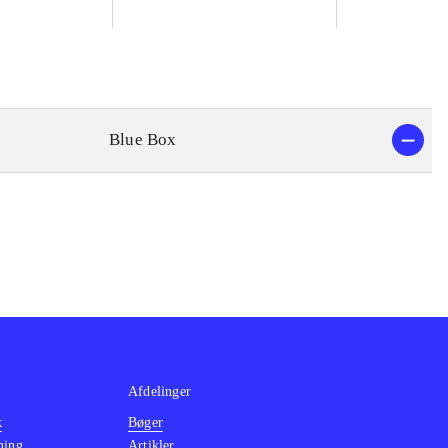
Blue Box
Afdelinger
k
Bøger
ning
Artikler