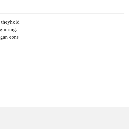
e theyhold
eginning.
egan eons