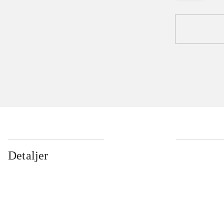
Detaljer
...
...
...
...