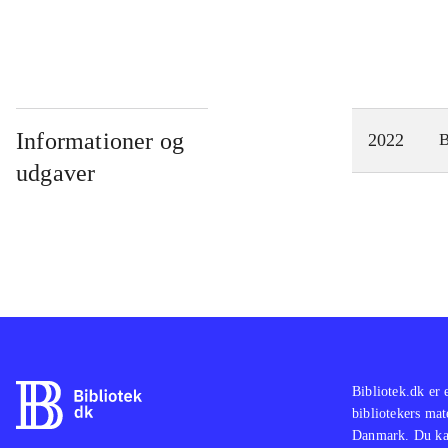
Informationer og
2022
udgaver
Bibliotek.dk er 
bibliotekers mat
Danmark. Du kan