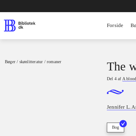
Forside
B
Bøger / skønlitteratur / romaner
The w
Del 4 af
A blood
Jennifer L. 
Bog