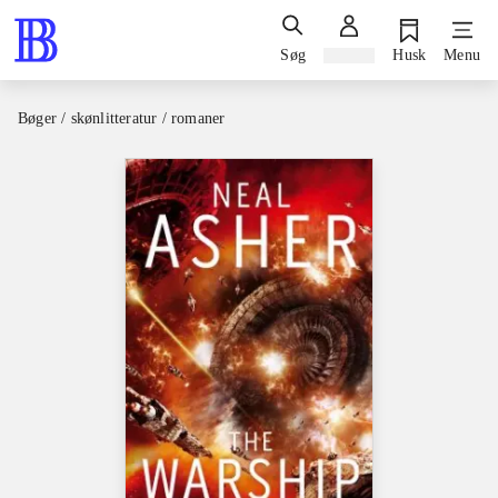
Søg
Log ind
Husk
Menu
Bøger / skønlitteratur / romaner