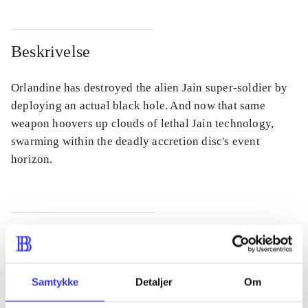
Beskrivelse
Orlandine has destroyed the alien Jain super-soldier by
deploying an actual black hole. And now that same
weapon hoovers up clouds of lethal Jain technology,
swarming within the deadly accretion disc's event
horizon.
Tidsskrift
Artiklen er en del af
Samtykke
Detaljer
Om
lorem ipsum dolor sit amet ...