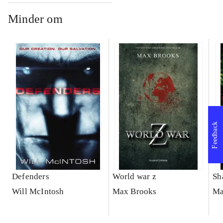
Minder om
Feedback
Defenders
World war z
Sh
Will McIntosh
Max Brooks
Ma