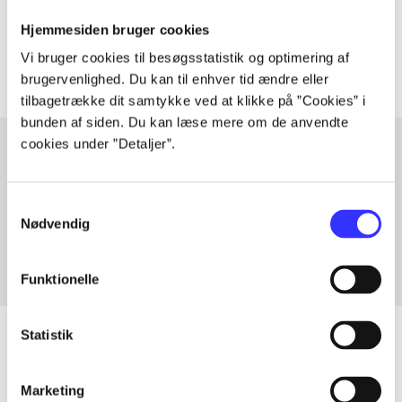
Tidsskrift
Hjemmesiden bruger cookies
Artiklerne i
handler ofte om
Vi bruger cookies til besøgsstatistik og optimering af
brugervenlighed. Du kan til enhver tid ændre eller
tilbagetrække dit samtykke ved at klikke på ”Cookies” i
bunden af siden. Du kan læse mere om de anvendte
cookies under ”Detaljer”.
Artikler med samme emner
Samtykkevalg
Fra
Nødvendig
Funktionelle
Statistik
Artikler
Marketing