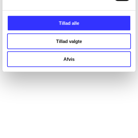
Alle registrerede artikler fordelt på udgivelser
Tillad alle
...
Tillad valgte
...
Afvis
...
...
...