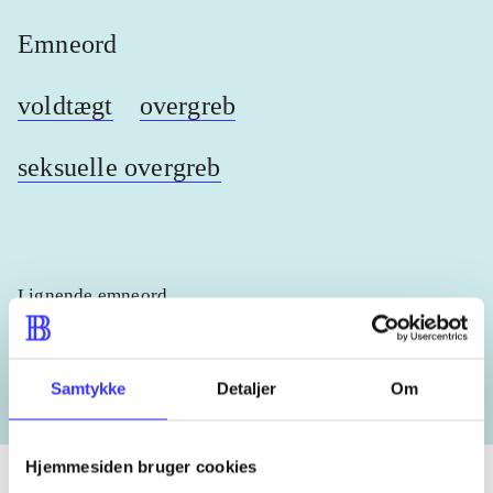
Emneord
voldtægt
overgreb
seksuelle overgreb
Lignende emneord
heste
børnebøger
ridning
hestesygdomme
vokal
Samtykke
Detaljer
Om
Hjemmesiden bruger cookies