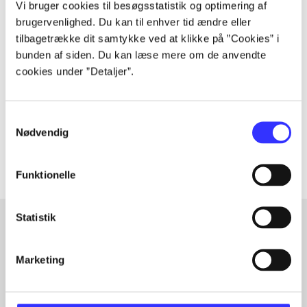
Vi bruger cookies til besøgsstatistik og optimering af
brugervenlighed. Du kan til enhver tid ændre eller
Tidsskrift
tilbagetrække dit samtykke ved at klikke på ”Cookies” i
bunden af siden. Du kan læse mere om de anvendte
Artiklen er en del af
cookies under ”Detaljer”.
lorem ipsum dolor sit amet ...
Tidsskrift
Samtykkevalg
Nødvendig
Artiklerne i
handler ofte om
Funktionelle
Statistik
Artikler med samme emner
Marketing
Fra