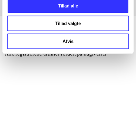
Tillad alle
Tillad valgte
Afvis
Artikler
Alle registrerede artikler fordelt på udgivelser
...
...
...
...