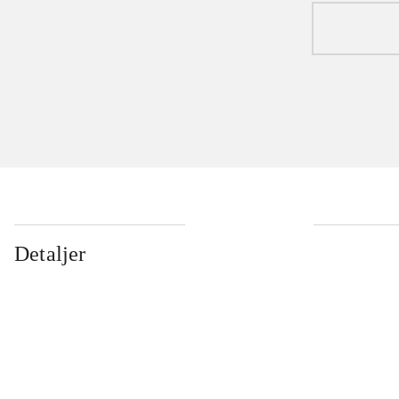
Detaljer
...
...
...
...