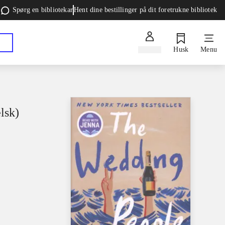
Spørg en bibliotekar
Hent dine bestillinger på dit foretrukne bibliotek
Log ind
Husk
Menu
lsk)