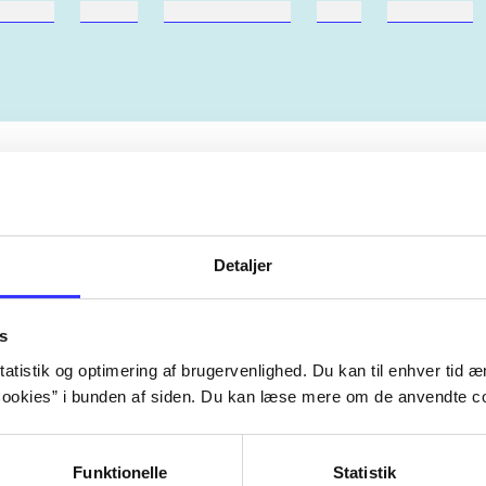
ebøger
ridning
hestesygdomme
vokal
sygdomme
Artiklerne i
handler ofte om
lorem ipsum dolor sit amet ...
Tidsskrift
Detaljer
s
atistik og optimering af brugervenlighed. Du kan til enhver tid æn
ookies” i bunden af siden. Du kan læse mere om de anvendte co
Funktionelle
Statistik