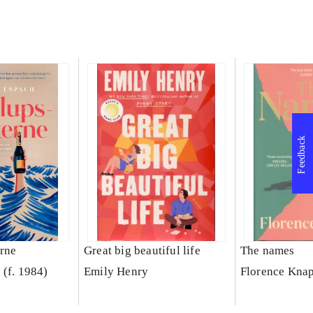
Feedback
rne
Great big beautiful life
The names
 (f. 1984)
Emily Henry
Florence Kna