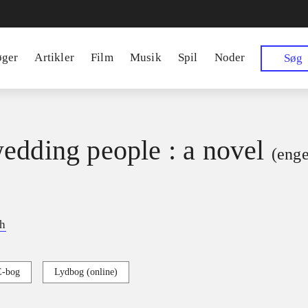
øger
Artikler
Film
Musik
Spil
Noder
Søg
edding people : a novel
(enge
ch
E-bog
Lydbog (online)