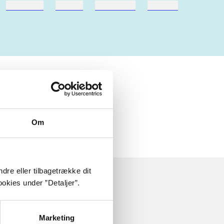
hestesport
træning
skolebøger
hesteavl
Om
dre eller tilbagetrække dit
okies under ”Detaljer”.
Marketing