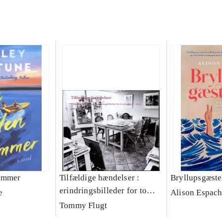
ummer
Tilfældige hændelser :
Bryllupsgæste
erindringsbilleder for to
e
Alison Espach
stemmer
Tommy Flugt