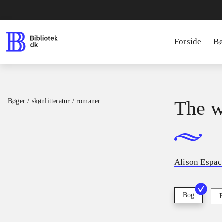
Forside
B
Bøger / skønlitteratur / romaner
The w
Alison Espa
Bog