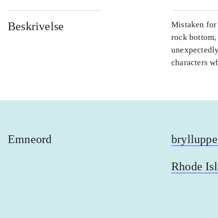
Beskrivelse
Mistaken for
rock bottom, 
unexpectedly
characters wh
Emneord
brylluppe
Rhode Is