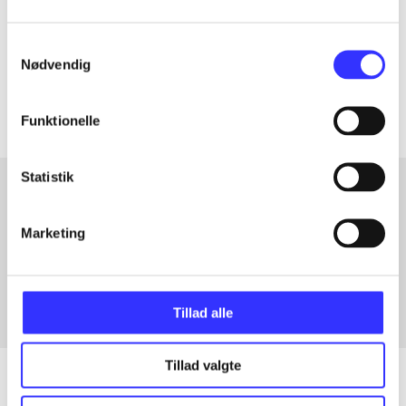
lorem ipsum dolor sit amet ...
Tidsskrift
Samtykkevalg
Nødvendig
Artiklerne i
handler ofte om
Funktionelle
Statistik
Artikler med samme emner
Marketing
Fra
Tillad alle
Tillad valgte