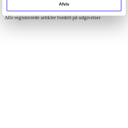
Afvis
Artikler
Alle registrerede artikler fordelt på udgivelser
...
...
...
...
...