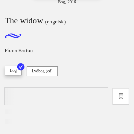
Bog, 2016
The widow
(engelsk)
Fiona Barton
Bog
Lydbog (cd)
loading