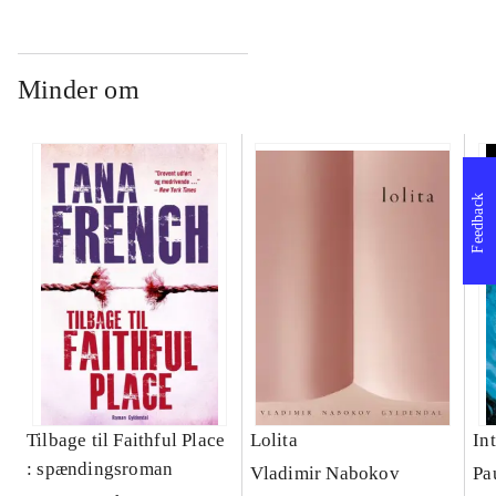
Minder om
Feedback
Tilbage til Faithful Place
Lolita
In
: spændingsroman
Vladimir Nabokov
Pa