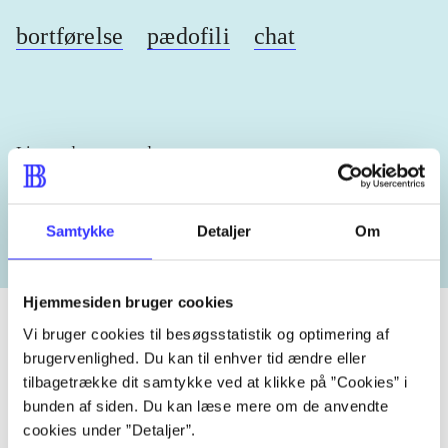
bortførelse
pædofili
chat
Lignende emneord
heste
børnebøger
ridning
hestesygdomme
vokal
Samtykke
Detaljer
Om
Hjemmesiden bruger cookies
Vi bruger cookies til besøgsstatistik og optimering af
brugervenlighed. Du kan til enhver tid ændre eller
Tidsskrift
tilbagetrække dit samtykke ved at klikke på ”Cookies” i
bunden af siden. Du kan læse mere om de anvendte
Artiklen er en del af
cookies under ”Detaljer”.