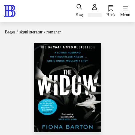
Søg
Log ind
Husk
Menu
Bøger / skønlitteratur / romaner