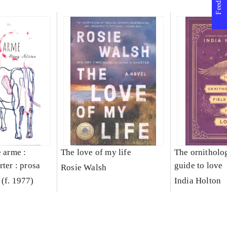
Feedback
e arme :
The love of my life
The ornitholog
rter : prosa
guide to love
Rosie Walsh
(f. 1977)
India Holton