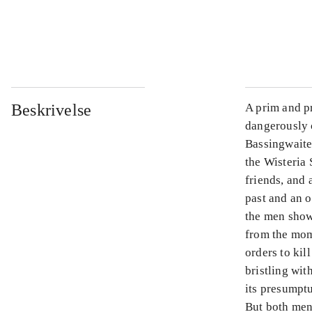
...
...
Beskrivelse
A prim and pr
dangerously 
Bassingwaite 
the Wisteria 
friends, and 
past and an o
the men show
from the mome
orders to kil
bristling wit
its presumptu
But both men