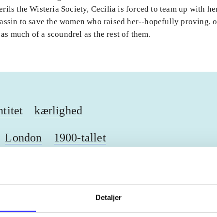
ils the Wisteria Society, Cecilia is forced to team up with 
assin to save the women who raised her--hopefully proving, o
's as much of a scoundrel as the rest of them.
ntitet
kærlighed
London
1900-tallet
ebøger
ridning
hestesygdomme
vokal
sygdomme
Detaljer