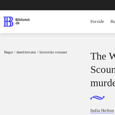
Forside
B
Bøger / skønlitteratur / historiske romaner
The W
Scound
murd
India Holton