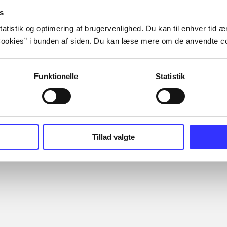
s
atistik og optimering af brugervenlighed. Du kan til enhver tid æn
ookies” i bunden af siden. Du kan læse mere om de anvendte co
Artiklerne i
handler ofte om
lorem ipsum dolor sit amet ...
Funktionelle
Statistik
Tidsskrift
Tillad valgte