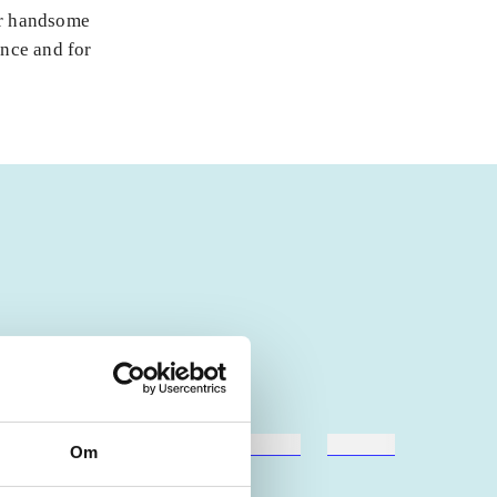
her handsome
nce and for
hestesport
træning
skolebøger
hesteavl
Om