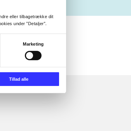
dre eller tilbagetrække dit
okies under ”Detaljer”.
Marketing
Tillad alle