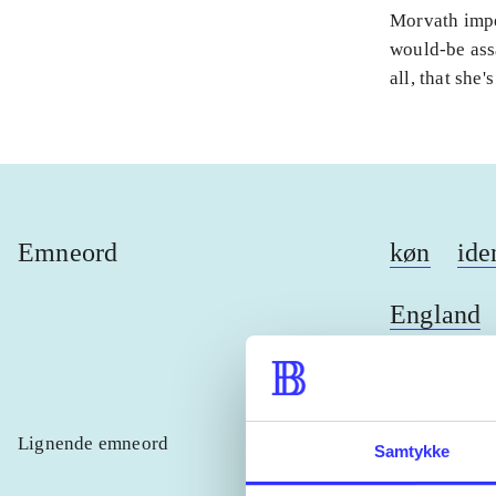
Morvath imper
would-be ass
all, that she
Emneord
køn
ide
England
Lignende emneord
heste
børn
Samtykke