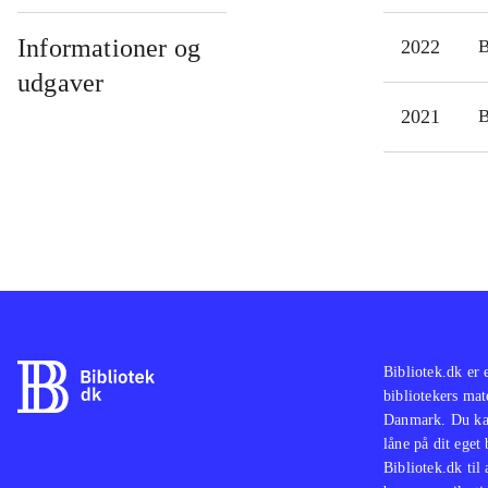
Informationer og
2022
udgaver
2021
Bibliotek.dk er 
bibliotekers mat
Danmark. Du kan
låne på dit eget
Bibliotek.dk til