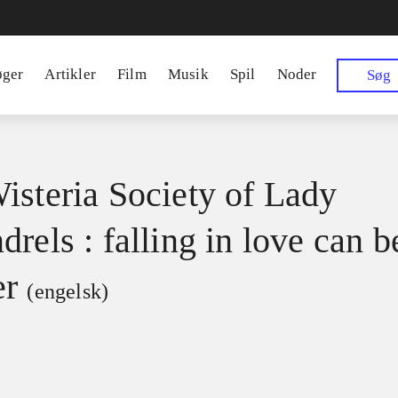
øger
Artikler
Film
Musik
Spil
Noder
Søg
isteria Society of Lady
rels : falling in love can b
er
(engelsk)