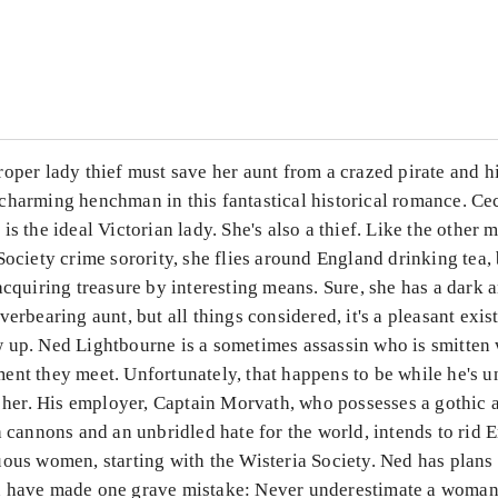
...
...
oper lady thief must save her aunt from a crazed pirate and h
charming henchman in this fantastical historical romance. Cec
is the ideal Victorian lady. She's also a thief. Like the other
Society crime sorority, she flies around England drinking tea,
acquiring treasure by interesting means. Sure, she has a dark 
verbearing aunt, but all things considered, it's a pleasant exis
 up. Ned Lightbourne is a sometimes assassin who is smitten 
nt they meet. Unfortunately, that happens to be while he's u
l her. His employer, Captain Morvath, who possesses a gothic
h cannons and an unbridled hate for the world, intends to rid E
ous women, starting with the Wisteria Society. Ned has plans 
 have made one grave mistake: Never underestimate a woma