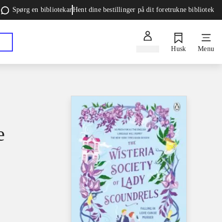
Spørg en bibliotekar
Hent dine bestillinger på dit foretrukne bibliotek
Log ind
Husk
Menu
e