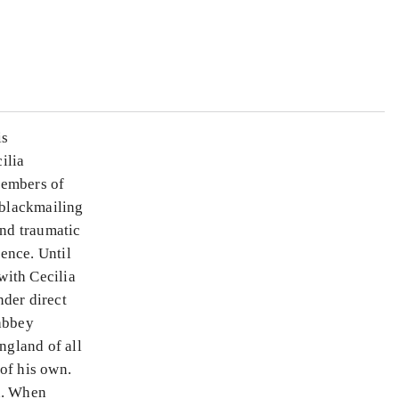
is
ilia
 members of
 blackmailing
and traumatic
tence. Until
with Cecilia
nder direct
 abbey
ngland of all
of his own.
n. When