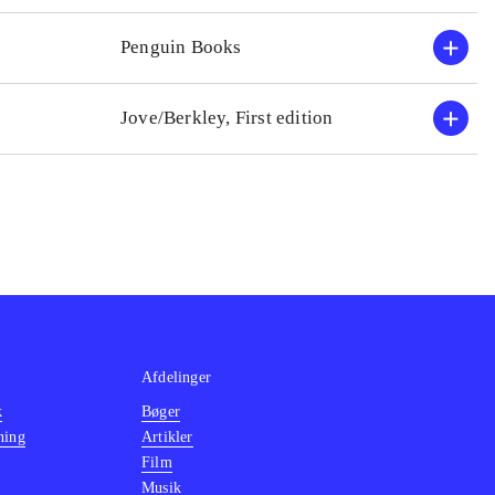
Penguin Books
Jove/Berkley, First edition
Afdelinger
k
Bøger
ning
Artikler
Film
Musik