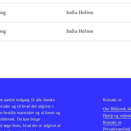
Bog
India Holton
Bog
India Holton
en samlet indgang til alle danske
Kontakt os
erialer og til hvad der udgives i
Om Bibliotek.d
 bestille materialer og så hente og
Hjælp og vejled
 bibliotek. Du kan bruge
Kontakt os
 at søge frem, hvad der er udgivet af
Privatlivspolitik