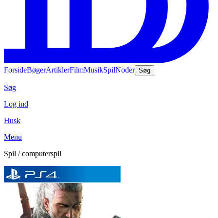
Forside
Bøger
Artikler
Film
Musik
Spil
Noder
Søg
Søg
Log ind
Husk
Menu
Spil / computerspil