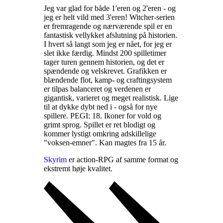
Jeg var glad for både 1'eren og 2'eren - og
jeg er helt vild med 3'eren! Witcher-serien
er fremragende og nærværende spil er en
fantastisk vellykket afslutning på historien.
I hvert så langt som jeg er nået, for jeg er
slet ikke færdig. Mindst 200 spilletimer
tager turen gennem historien, og det er
spændende og velskrevet. Grafikken er
blændende flot, kamp- og craftingsystem
er tilpas balanceret og verdenen er
gigantisk, varieret og meget realistisk. Lige
til at dykke dybt ned i - også for nye
spillere. PEGI: 18. Ikoner for vold og
grimt sprog. Spillet er ret blodigt og
kommer lystigt omkring adskillelige
"voksen-emner". Kan magtes fra 15 år
.
Skyrim
er action-RPG af samme format og
ekstremt høje kvalitet
.