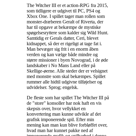
The Witcher III er et action-RPG fra 2015,
som tidligere er udgivet til PC, PS4 og
Xbox One. I spillet tager man rollen som
monster-dræberen Geralt of Riverta, der
har til opgave at bekæmpe de mystiske
spøgelsesryttere som kalder sig Wild Hunt.
Samtidig er Gerals datter, Ceri, blevet
kidnappet, så der er rigeligt at tage fat i.
Man bevæger sig frit i en enorm åben
verden og kan vælge både mindre og
større missioner i byen Novograd, i de øde
landskaber i No Mans Land eller på
Skellige-øerne. Alle steder der er velsignet
med monstre som skal bekæmpes. Spillet
rummer alle hidtil udgivne tilføjelser og
udvidelser. Sprog; engelsk
.
De fleste som har spillet The Witcher III på
de "store" konsoller har nok haft en vis
skepsis over, hvor vellykket en
konvertering man kunne udvikle af det
grafisk imponerende spil. Efter min
mening kan man kun blive forbløffet over,
hvad man har kunnet pakke ned af
imponerende grafik og spilbarhed i denne