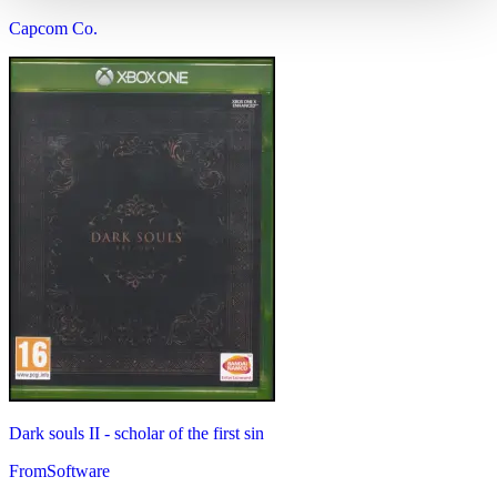
Capcom Co.
Dark souls II - scholar of the first sin
FromSoftware