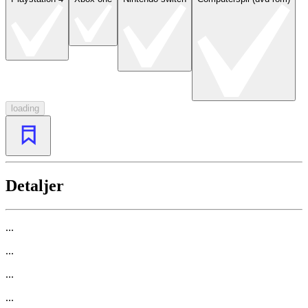
loading
Detaljer
...
...
...
...