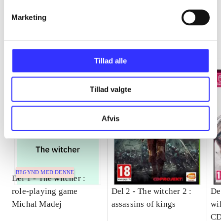
Marketing
The witcher
Gå til serien
Tillad alle
Tillad valgte
Afvis
BEGYND MED DENNE
Del 1 -
The witcher :
role-playing game
Del 2 -
The witcher 2 :
De
Michal Madej
assassins of kings
wi
CD