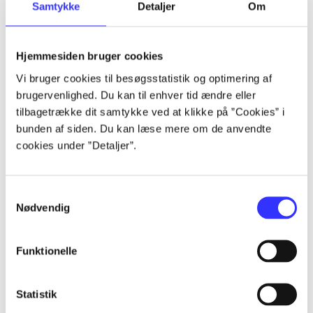
Samtykke
Detaljer
Om
Alle registrerede artikler fordelt på udgivelser
...
Hjemmesiden bruger cookies
Vi bruger cookies til besøgsstatistik og optimering af
brugervenlighed. Du kan til enhver tid ændre eller
...
tilbagetrække dit samtykke ved at klikke på ”Cookies” i
bunden af siden. Du kan læse mere om de anvendte
...
cookies under ”Detaljer”.
...
Samtykkevalg
Nødvendig
...
Funktionelle
Statistik