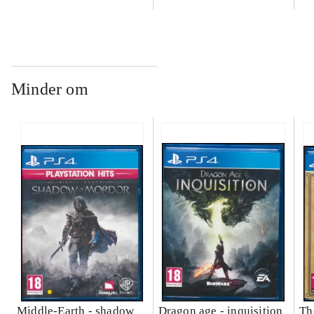
Minder om
Middle-Earth - shadow
Dragon age - inquisition
Th