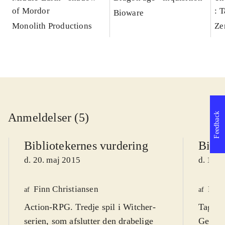
of Mordor
: 
Bioware
Monolith Productions
Ze
Anmeldelser (5)
Feedback
Bibliotekernes vurdering
Bibli
d. 20. maj 2015
d. 14. 
Finn Christiansen
Finn
af
af
Action-RPG. Tredje spil i Witcher-
Tag ro
serien, som afslutter den drabelige
Geralt