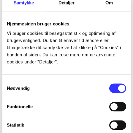
Samtykke
Detaljer
Om
Alle registrerede artikler fordelt på udgivelser
...
Hjemmesiden bruger cookies
Vi bruger cookies til besøgsstatistik og optimering af
brugervenlighed. Du kan til enhver tid ændre eller
...
tilbagetrække dit samtykke ved at klikke på ”Cookies” i
bunden af siden. Du kan læse mere om de anvendte
...
cookies under ”Detaljer”.
...
Samtykkevalg
Nødvendig
...
Funktionelle
Statistik