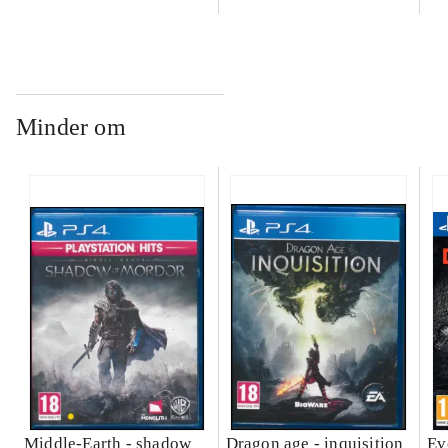
Minder om
Middle-Earth - shadow
Dragon age - inquisition
Ev