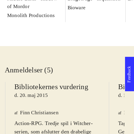
of Mordor
Bioware
Monolith Productions
Anmeldelser (5)
Feedback
Bibliotekernes vurdering
Bibli
d. 20. maj 2015
d. 14. 
Finn Christiansen
Finn
af
af
Action-RPG. Tredje spil i Witcher-
Tag ro
serien, som afslutter den drabelige
Geralt