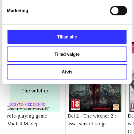
Marketing
The witcher
Gå til serien
Tillad alle
Tillad valgte
Afvis
BEGYND MED DENNE
Del 1 -
The witcher :
role-playing game
Del 2 -
The witcher 2 :
De
Michal Madej
assassins of kings
wi
CD