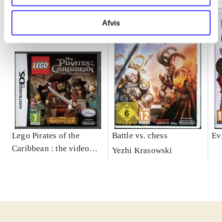
Afvis
Lego Pirates of the
Battle vs. chess
Ev
Caribbean : the video
Yezhi Krasowski
game