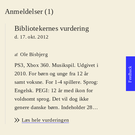
Anmeldelser (1)
Bibliotekernes vurdering
d. 17. okt. 2012
Ole Bisbjerg
af
PS3, Xbox 360. Musikspil. Udgivet i
Feedback
2010. For børn og unge fra 12 år
samt voksne. For 1-4 spillere. Sprog:
Engelsk. PEGI: 12 år med ikon for
voldsomt sprog. Det vil dog ikke
genere danske børn. Indeholder 28
pophits. Der er ikke mulighed for
Læs hele vurderingen
download af yderligere sange
.
X-factor-konceptet, hvor