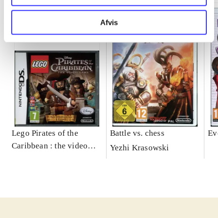
Afvis
Lego Pirates of the
Battle vs. chess
Ev
Caribbean : the video
Yezhi Krasowski
game