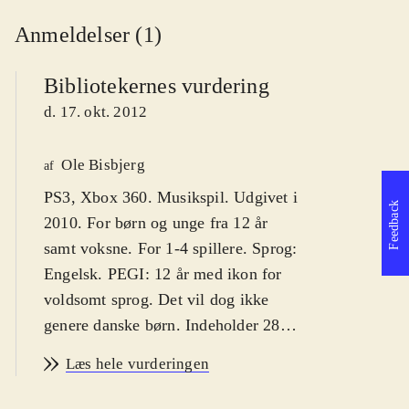
Anmeldelser (1)
Bibliotekernes vurdering
d. 17. okt. 2012
Ole Bisbjerg
af
PS3, Xbox 360. Musikspil. Udgivet i
Feedback
2010. For børn og unge fra 12 år
samt voksne. For 1-4 spillere. Sprog:
Engelsk. PEGI: 12 år med ikon for
voldsomt sprog. Det vil dog ikke
genere danske børn. Indeholder 28
pophits. Der er ikke mulighed for
Læs hele vurderingen
download af yderligere sange
.
X-factor-konceptet, hvor