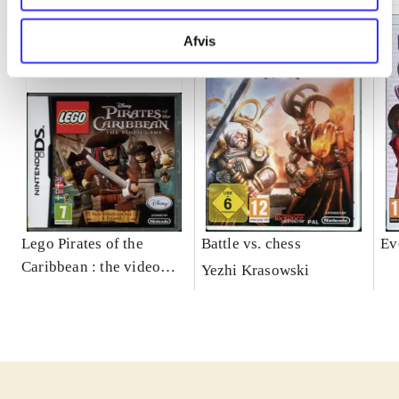
Afvis
Lego Pirates of the
Battle vs. chess
Ev
Caribbean : the video
Yezhi Krasowski
game