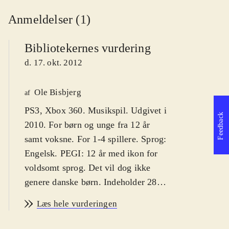
Anmeldelser (1)
Bibliotekernes vurdering
d. 17. okt. 2012
Ole Bisbjerg
af
PS3, Xbox 360. Musikspil. Udgivet i
Feedback
2010. For børn og unge fra 12 år
samt voksne. For 1-4 spillere. Sprog:
Engelsk. PEGI: 12 år med ikon for
voldsomt sprog. Det vil dog ikke
genere danske børn. Indeholder 28
pophits. Der er ikke mulighed for
Læs hele vurderingen
download af yderligere sange
.
X-factor-konceptet, hvor