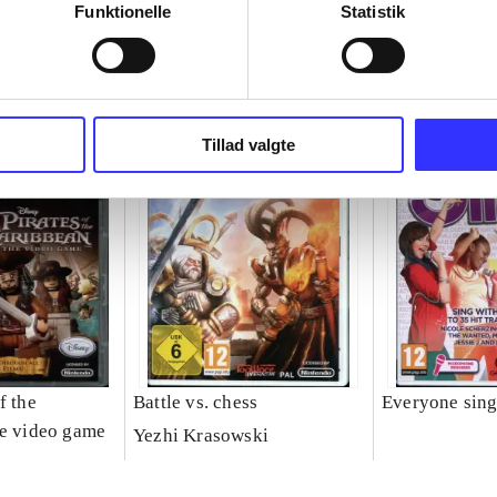
Funktionelle
Statistik
Tillad valgte
f the
Battle vs. chess
Everyone sin
he video game
Yezhi Krasowski