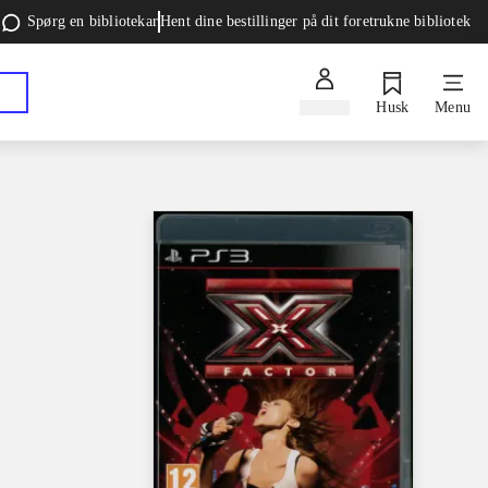
Spørg en bibliotekar
Hent dine bestillinger på dit foretrukne bibliotek
Log ind
Husk
Menu