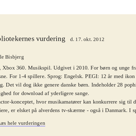
liotekernes vurdering
d. 17. okt. 2012
le Bisbjerg
 Xbox 360. Musikspil. Udgivet i 2010. For børn og unge fr
ne. For 1-4 spillere. Sprog: Engelsk. PEGI: 12 år med ikon
g. Det vil dog ikke genere danske børn. Indeholder 28 pophi
ghed for download af yderligere sange
.
ctor-konceptet, hvor musikamatører kan konkurrere sig til d
iere, er elsket på alverdens tv-skærme - også i Danmark. I sp
 modes - karriere (med selve konkurrencen fra de første "au
æs hele vurderingen
e finale) og party, hvor man kan tage et hurtigt spil. Game
vi kender fra andre karaoke/musikspil. Mikrofonen sættes t