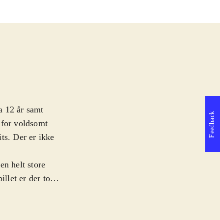
a 12 år samt
Feedback
 for voldsomt
ts. Der er ikke
en helt store
illet er der to
ditions" til den
play minder om
il og man vælger