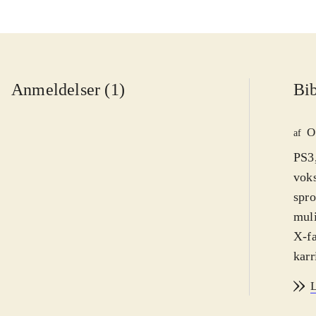
Anmeldelser (1)
Bib
O
af
PS3,
voks
spro
muli
X-fa
karr
game
L
stor
det 