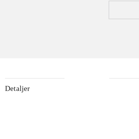
Detaljer
...
...
...
...