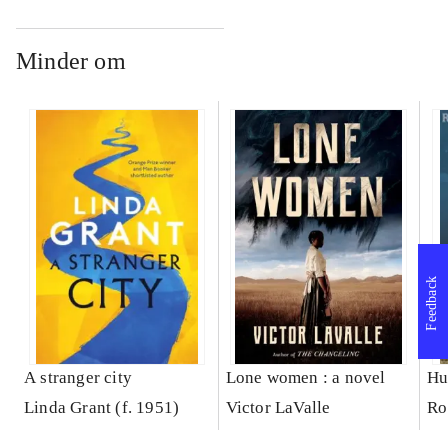
Minder om
Feedback
A stranger city
Lone women : a novel
Hu
Linda Grant (f. 1951)
Victor LaValle
Ro