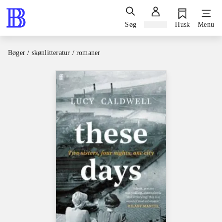
Søg
Log ind
Husk
Menu
Bøger / skønlitteratur / romaner