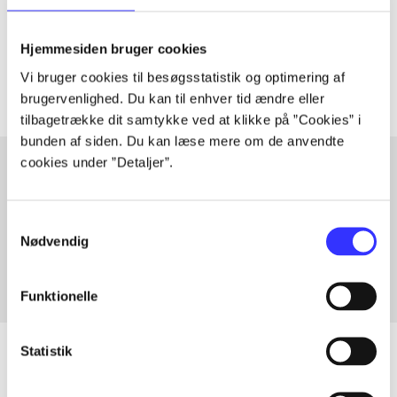
lorem ipsum dolor sit amet ...
Tidsskrift
Hjemmesiden bruger cookies
Artiklerne i
handler ofte om
Vi bruger cookies til besøgsstatistik og optimering af
brugervenlighed. Du kan til enhver tid ændre eller
tilbagetrække dit samtykke ved at klikke på ”Cookies” i
bunden af siden. Du kan læse mere om de anvendte
cookies under ”Detaljer”.
Artikler med samme emner
Samtykkevalg
Fra
Nødvendig
Funktionelle
Statistik