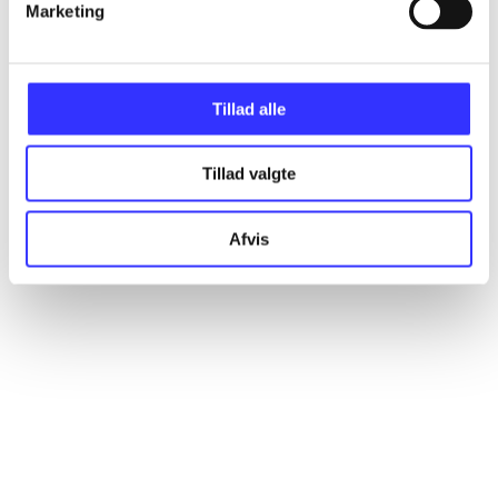
Artikler
Marketing
Alle registrerede artikler fordelt på udgivelser
Tillad alle
...
Tillad valgte
...
Afvis
...
...
...