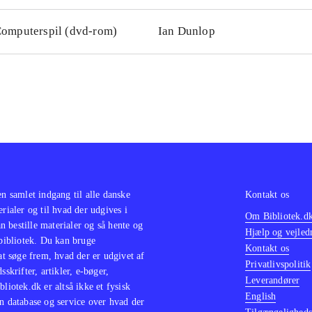
omputerspil (dvd-rom)
Ian Dunlop
en samlet indgang til alle danske
Kontakt os
erialer og til hvad der udgives i
Om Bibliotek.d
 bestille materialer og så hente og
Hjælp og vejled
 bibliotek. Du kan bruge
Kontakt os
 at søge frem, hvad der er udgivet af
Privatlivspolitik
sskrifter, artikler, e-bøger,
Leverandører
bliotek.dk er altså ikke et fysisk
English
n database og service over hvad der