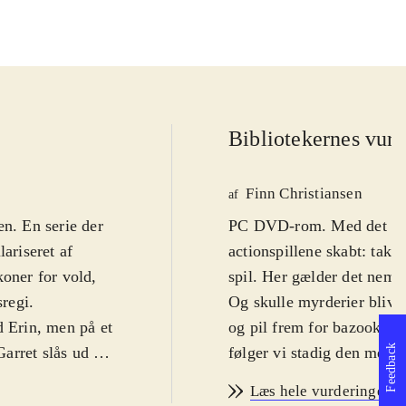
Bibliotekernes vurd
Finn Christiansen
af
ien. En serie der
PC DVD-rom. Med det førs
ariseret af
actionspillene skabt: takt
koner for vold,
spil. Her gælder det nemli
sregi
.
Og skulle myrderier blive 
d Erin, men på et
og pil frem for bazookaer.
Feedback
Garret slås ud af
følger vi stadig den meste
ner rammen om
magisk ædelsten. Jagten b
Læs hele vurderingen
undt i mørket og
dystre og befæstede bygni