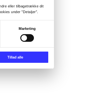
dre eller tilbagetrække dit
okies under ”Detaljer”.
Marketing
Tillad alle