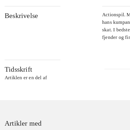
Beskrivelse
Actionspil. M
hans kumpan E
skat. I bedst
fjender og fin
Tidsskrift
Artiklen er en del af
Artikler med