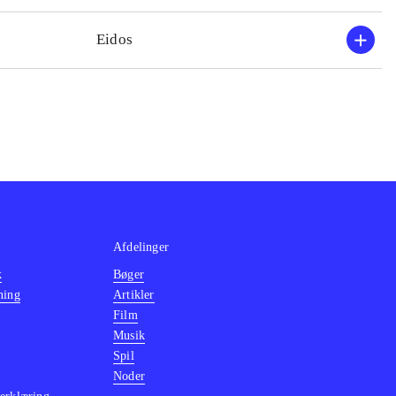
Eidos
Afdelinger
k
Bøger
ning
Artikler
Film
Musik
Spil
Noder