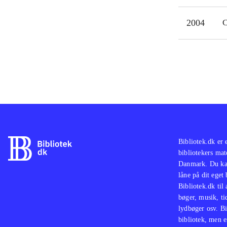
2004
C
Bibliotek.dk er 
bibliotekers mat
Danmark. Du kan
låne på dit eget
Bibliotek.dk til
bøger, musik, tid
lydbøger osv. Bi
bibliotek, men e