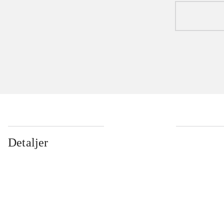
Detaljer
...
...
...
...