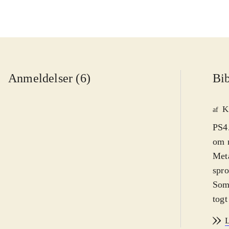
Anmeldelser (6)
Bib
K
af
PS4.
om n
Meta
spro
Som 
togt
kraf
L
denn