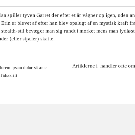
an spiller tyven Garret der efter et år vågner op igen, uden a
rin er blevet af efter han blev opslugt af en mystisk kraft fr
e stealth-stil bevæger man sig rundt i mørket mens man lydløs
der (eller stjæler) skatte.
Artiklerne i
handler ofte om
lorem ipsum dolor sit amet ...
Tidsskrift