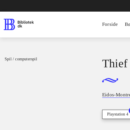
Forside
B
Spil / computerspil
Thief
Eidos-Montr
Playstation 4