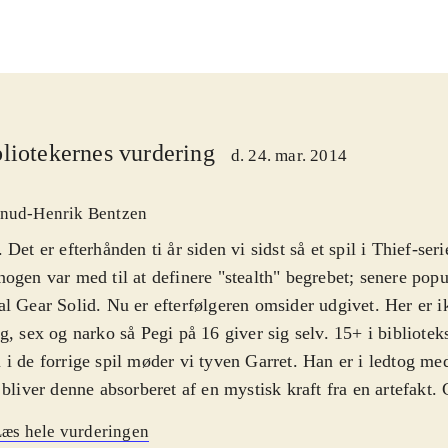
liotekernes vurdering
d. 24. mar. 2014
nud-Henrik Bentzen
 Det er efterhånden ti år siden vi sidst så et spil i Thief-ser
ogen var med til at definere "stealth" begrebet; senere popul
l Gear Solid. Nu er efterfølgeren omsider udgivet. Her er i
g, sex og narko så Pegi på 16 giver sig selv. 15+ i bibliotek
i de forrige spil møder vi tyven Garret. Han er i ledtog me
 bliver denne absorberet af en mystisk kraft fra en artefakt. 
ten og vågner op et år senere. Men hvor er Erin? Det dan
æs hele vurderingen
e historie som reelt er et påskud for at få lov til at rende r