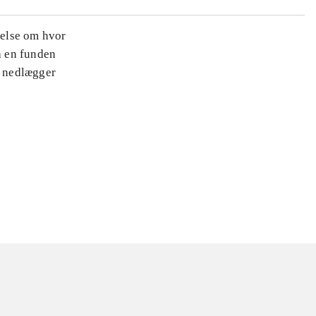
nelse om hvor
a en funden
t nedlægger