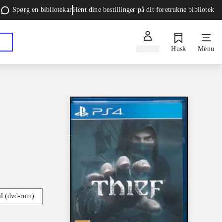
Spørg en bibliotekar
Hent dine bestillinger på dit foretrukne bibliotek
Log ind
Husk
Menu
l (dvd-rom)