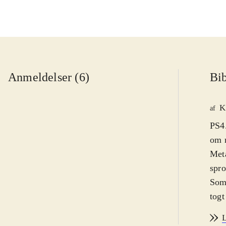
Anmeldelser (6)
Bib
K
af
PS4.
om n
Meta
spro
Som 
togt
kraf
L
denn