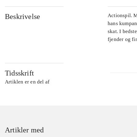
Beskrivelse
Actionspil. M
hans kumpan E
skat. I bedst
fjender og fin
Tidsskrift
Artiklen er en del af
Artikler med