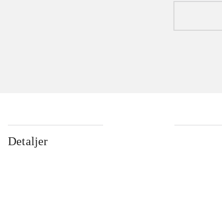
Detaljer
...
...
...
...