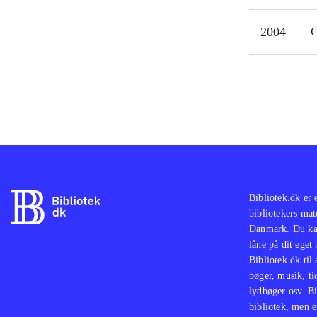
2004
C
Bibliotek.dk er 
bibliotekers mat
Danmark. Du kan
låne på dit eget
Bibliotek.dk til
bøger, musik, tid
lydbøger osv. Bi
bibliotek, men e