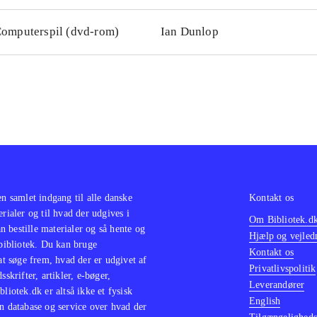
omputerspil (dvd-rom)
Ian Dunlop
en samlet indgang til alle danske
Kontakt os
erialer og til hvad der udgives i
Om Bibliotek.d
 bestille materialer og så hente og
Hjælp og vejled
 bibliotek. Du kan bruge
Kontakt os
 at søge frem, hvad der er udgivet af
Privatlivspolitik
sskrifter, artikler, e-bøger,
Leverandører
bliotek.dk er altså ikke et fysisk
English
n database og service over hvad der