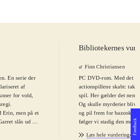
Bibliotekernes vurd
Finn Christiansen
af
ien. En serie der
PC DVD-rom. Med det førs
ariseret af
actionspillene skabt: takt
koner for vold,
spil. Her gælder det nemli
sregi
.
Og skulle myrderier blive 
d Erin, men på et
og pil frem for bazookaer.
Feedback
Garret slås ud af
følger vi stadig den meste
ner rammen om
magisk ædelsten. Jagten b
Læs hele vurderingen
undt i mørket og
dystre og befæstede bygni