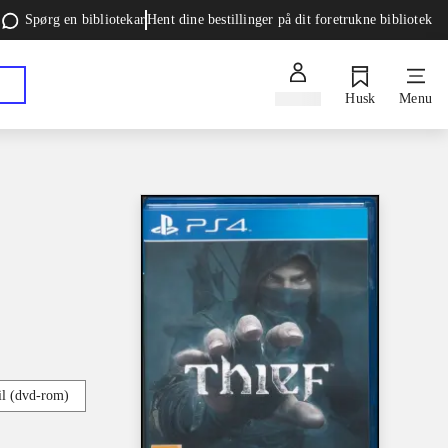
Spørg en bibliotekar
Hent dine bestillinger på dit foretrukne bibliotek
Log ind
Husk
Menu
l (dvd-rom)