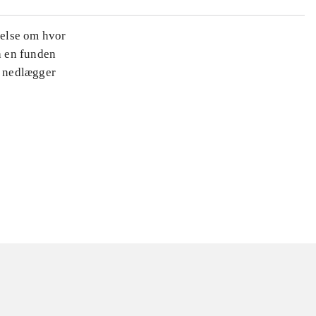
nelse om hvor
a en funden
t nedlægger