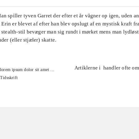
an spiller tyven Garret der efter et år vågner op igen, uden a
rin er blevet af efter han blev opslugt af en mystisk kraft fr
e stealth-stil bevæger man sig rundt i mørket mens man lydløs
der (eller stjæler) skatte.
Artiklerne i
handler ofte om
lorem ipsum dolor sit amet ...
Tidsskrift