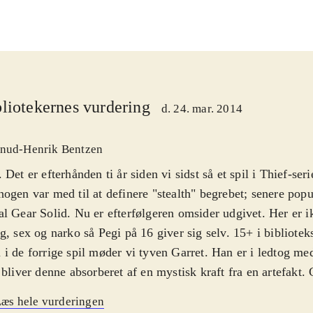
liotekernes vurdering
d. 24. mar. 2014
nud-Henrik Bentzen
 Det er efterhånden ti år siden vi sidst så et spil i Thief-ser
ogen var med til at definere "stealth" begrebet; senere popul
l Gear Solid. Nu er efterfølgeren omsider udgivet. Her er i
g, sex og narko så Pegi på 16 giver sig selv. 15+ i bibliotek
i de forrige spil møder vi tyven Garret. Han er i ledtog me
 bliver denne absorberet af en mystisk kraft fra en artefakt. 
ten og vågner op et år senere. Men hvor er Erin? Det dan
æs hele vurderingen
e historie som reelt er et påskud for at få lov til at rende r