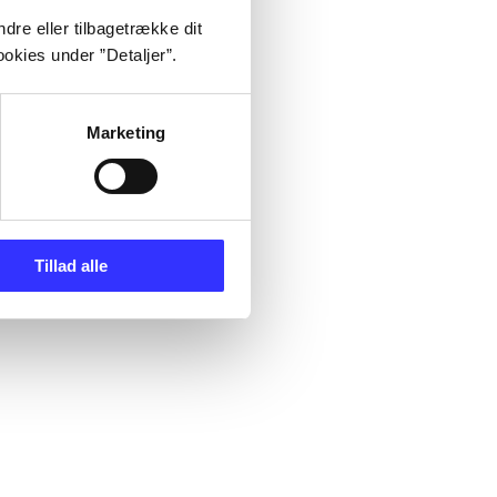
dre eller tilbagetrække dit
okies under ”Detaljer”.
Marketing
Tillad alle