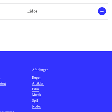
Eidos
Afdelinger
k
Bøger
ning
Artikler
Film
Musik
Spil
Noder