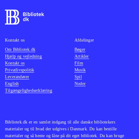
findes på de ældre konsoller. Pt. er
være o
der ikke andre stealth-titler på PS4
.
maskine
På overfladen er Thief et godt spil
mindre
som oser af intensitet og med en
multipl
Kontakt os
Afdelinger
generelt velfungerende spilmekanik.
ærgerli
Om Bibliotek.dk
Desværre er her også en række
Bøger
suveræ
Hjælp og vejledning
Artikler
irritationsmomenter der ødelægger
Tempoe
Kontakt os
Film
fornøjelsen. Derfor bliver Thief
gennem
Privatlivspolitik
Musik
aldrig mere end jævnt og lever
Genren
Leverandører
Spil
English
Noder
således ikke op til sine forgængere.
børn el
Tilgængelighedserklæring
Mest til de større biblioteker
.
andre h
vente. 
hvilket
gamepl
Bibliotek.dk er en samlet indgang til alle danske bibliotekers
vold. 
materialer og til hvad der udgives i Danmark. Du kan bestille
materialer og så hente og låne på dit eget bibliotek. Du kan bruge