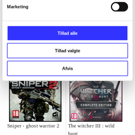
Marketing
Minder om
Tillad alle
Tillad valgte
Afvis
Sniper - ghost warrior 2
The witcher III : wild
hunt