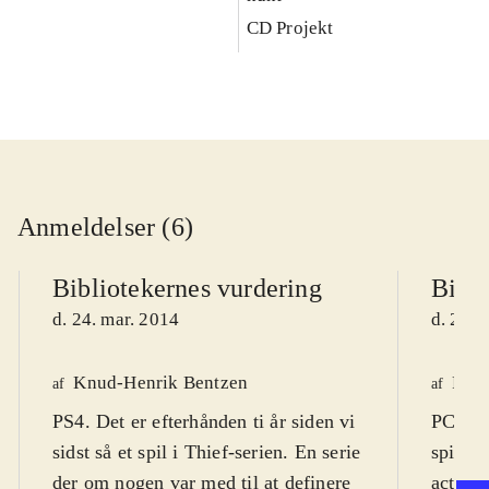
CD Projekt
Anmeldelser (6)
Bibliotekernes vurdering
Bibli
d. 24. mar. 2014
d. 22. 
Knud-Henrik Bentzen
Finn
af
af
PS4. Det er efterhånden ti år siden vi
PC DVD
sidst så et spil i Thief-serien. En serie
spil (1
der om nogen var med til at definere
actions