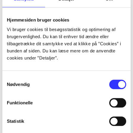
Artikler
Hjemmesiden bruger cookies
Alle registrerede artikler fordelt på udgivelser
Vi bruger cookies til besøgsstatistik og optimering af
brugervenlighed. Du kan til enhver tid ændre eller
...
tilbagetrække dit samtykke ved at klikke på ”Cookies” i
bunden af siden. Du kan læse mere om de anvendte
cookies under ”Detaljer”.
...
Samtykkevalg
...
Nødvendig
...
Funktionelle
...
Statistik