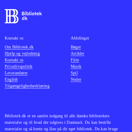
findes på de ældre konsoller. Pt. er
være o
der ikke andre stealth-titler på PS4
.
maskine
På overfladen er Thief et godt spil
mindre
som oser af intensitet og med en
multipl
Kontakt os
Afdelinger
generelt velfungerende spilmekanik.
ærgerli
Om Bibliotek.dk
Desværre er her også en række
Bøger
suveræ
Hjælp og vejledning
Artikler
irritationsmomenter der ødelægger
Tempoe
Kontakt os
Film
fornøjelsen. Derfor bliver Thief
gennem
Privatlivspolitik
Musik
aldrig mere end jævnt og lever
Genren
Leverandører
Spil
English
Noder
således ikke op til sine forgængere.
børn el
Tilgængelighedserklæring
Mest til de større biblioteker
.
andre h
vente. 
hvilket
gamepl
Bibliotek.dk er en samlet indgang til alle danske bibliotekers
vold. 
materialer og til hvad der udgives i Danmark. Du kan bestille
materialer og så hente og låne på dit eget bibliotek. Du kan bruge