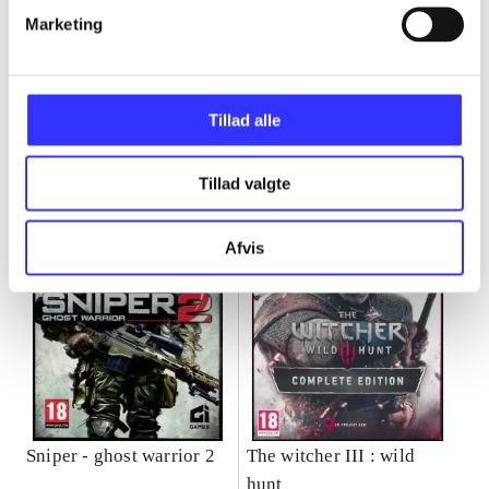
Marketing
Minder om
Tillad alle
Tillad valgte
Afvis
Sniper - ghost warrior 2
The witcher III : wild
hunt