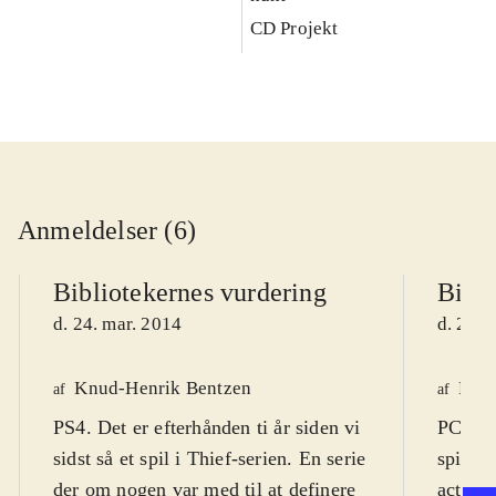
CD Projekt
Anmeldelser (6)
Bibliotekernes vurdering
Bibli
d. 24. mar. 2014
d. 22. 
Knud-Henrik Bentzen
Finn
af
af
PS4. Det er efterhånden ti år siden vi
PC DVD
sidst så et spil i Thief-serien. En serie
spil (1
der om nogen var med til at definere
actions