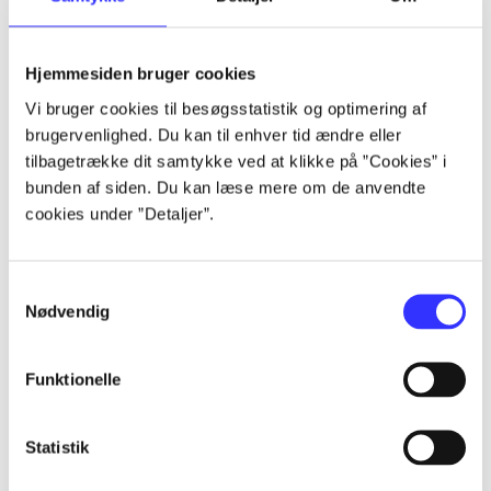
Artikler
Hjemmesiden bruger cookies
Alle registrerede artikler fordelt på udgivelser
Vi bruger cookies til besøgsstatistik og optimering af
brugervenlighed. Du kan til enhver tid ændre eller
...
tilbagetrække dit samtykke ved at klikke på ”Cookies” i
bunden af siden. Du kan læse mere om de anvendte
cookies under ”Detaljer”.
...
Samtykkevalg
...
Nødvendig
...
Funktionelle
...
Statistik