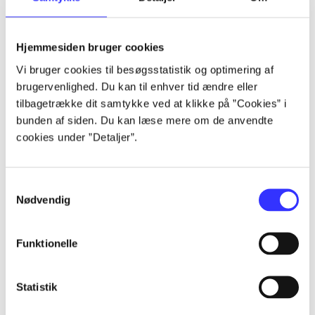
Artikler
Hjemmesiden bruger cookies
Alle registrerede artikler fordelt på udgivelser
Vi bruger cookies til besøgsstatistik og optimering af
brugervenlighed. Du kan til enhver tid ændre eller
...
tilbagetrække dit samtykke ved at klikke på ”Cookies” i
bunden af siden. Du kan læse mere om de anvendte
cookies under ”Detaljer”.
...
Samtykkevalg
...
Nødvendig
...
Funktionelle
...
Statistik