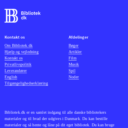
findes på de ældre konsoller. Pt. er
være o
der ikke andre stealth-titler på PS4
.
maskine
På overfladen er Thief et godt spil
mindre
som oser af intensitet og med en
multipl
Kontakt os
Afdelinger
generelt velfungerende spilmekanik.
ærgerli
Om Bibliotek.dk
Desværre er her også en række
Bøger
suveræ
Hjælp og vejledning
Artikler
irritationsmomenter der ødelægger
Tempoe
Kontakt os
Film
fornøjelsen. Derfor bliver Thief
gennem
Privatlivspolitik
Musik
aldrig mere end jævnt og lever
Genren
Leverandører
Spil
English
Noder
således ikke op til sine forgængere.
børn el
Tilgængelighedserklæring
Mest til de større biblioteker
.
andre h
vente. 
hvilket
gamepl
Bibliotek.dk er en samlet indgang til alle danske bibliotekers
vold. 
materialer og til hvad der udgives i Danmark. Du kan bestille
materialer og så hente og låne på dit eget bibliotek. Du kan bruge