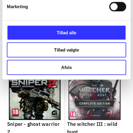
Marketing
Minder om
Tillad alle
Tillad valgte
Afvis
Sniper - ghost warrior
The witcher III : wild
2
hunt