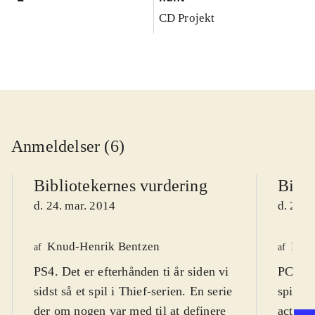
CD Projekt
Anmeldelser (6)
Bibliotekernes vurdering
Bibli
d. 24. mar. 2014
d. 22. 
Knud-Henrik Bentzen
Finn
af
af
PS4. Det er efterhånden ti år siden vi
PC DVD
sidst så et spil i Thief-serien. En serie
spil (1
der om nogen var med til at definere
actions