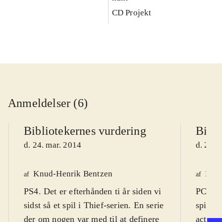
CD Projekt
Anmeldelser (6)
Bibliotekernes vurdering
Bibli
d. 24. mar. 2014
d. 22. 
Knud-Henrik Bentzen
Finn
af
af
PS4. Det er efterhånden ti år siden vi
PC DVD
sidst så et spil i Thief-serien. En serie
spil (1
der om nogen var med til at definere
actions