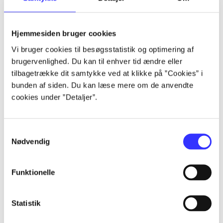
Artikler
Hjemmesiden bruger cookies
Alle registrerede artikler fordelt på udgivelser
Vi bruger cookies til besøgsstatistik og optimering af
brugervenlighed. Du kan til enhver tid ændre eller
...
tilbagetrække dit samtykke ved at klikke på ”Cookies” i
bunden af siden. Du kan læse mere om de anvendte
cookies under ”Detaljer”.
...
Samtykkevalg
...
Nødvendig
...
Funktionelle
...
Statistik