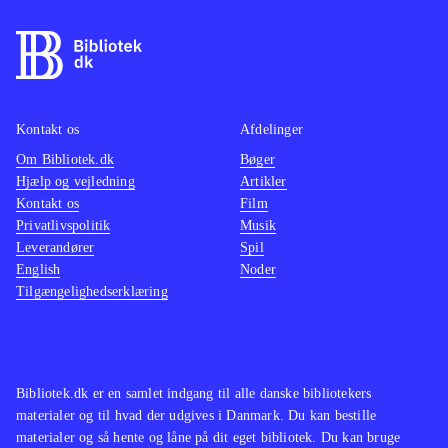
findes på de ældre konsoller. Pt. er
være o
der ikke andre stealth-titler på PS4
.
maskine
På overfladen er Thief et godt spil
mindre
som oser af intensitet og med en
multipl
Kontakt os
Afdelinger
generelt velfungerende spilmekanik.
ærgerli
Om Bibliotek.dk
Desværre er her også en række
Bøger
suveræ
Hjælp og vejledning
Artikler
irritationsmomenter der ødelægger
Tempoe
Kontakt os
Film
fornøjelsen. Derfor bliver Thief
gennem
Privatlivspolitik
Musik
aldrig mere end jævnt og lever
Genren
Leverandører
Spil
English
Noder
således ikke op til sine forgængere.
børn el
Tilgængelighedserklæring
Mest til de større biblioteker
.
andre h
vente. 
hvilket
gamepl
Bibliotek.dk er en samlet indgang til alle danske bibliotekers
vold. 
materialer og til hvad der udgives i Danmark. Du kan bestille
materialer og så hente og låne på dit eget bibliotek. Du kan bruge