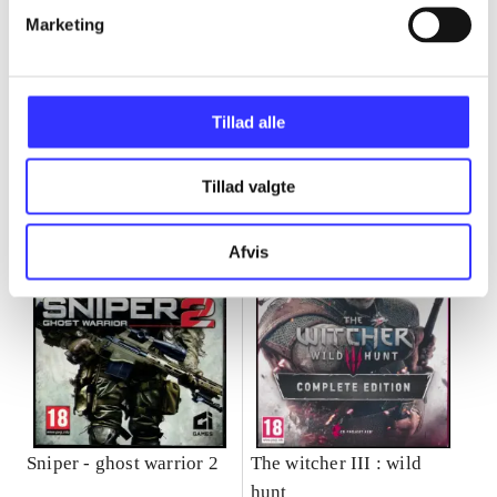
Marketing
Minder om
Tillad alle
Tillad valgte
Afvis
Sniper - ghost warrior 2
The witcher III : wild
hunt