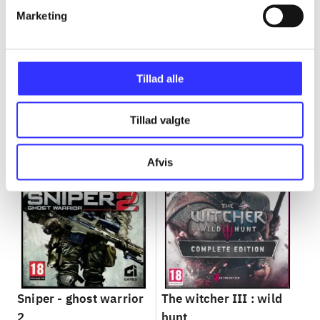
Marketing
Minder om
Tillad alle
Tillad valgte
Afvis
Sniper - ghost warrior
The witcher III : wild
2
hunt