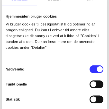
Artikler
Hjemmesiden bruger cookies
Alle registrerede artikler fordelt på udgivelser
Vi bruger cookies til besøgsstatistik og optimering af
brugervenlighed. Du kan til enhver tid ændre eller
...
tilbagetrække dit samtykke ved at klikke på ”Cookies” i
bunden af siden. Du kan læse mere om de anvendte
cookies under ”Detaljer”.
...
Samtykkevalg
...
Nødvendig
...
Funktionelle
...
Statistik