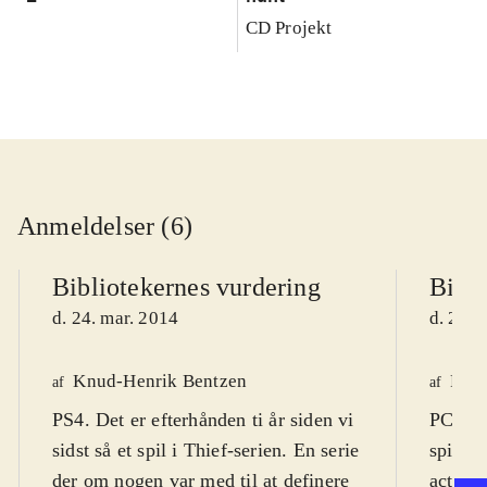
CD Projekt
Anmeldelser (6)
Bibliotekernes vurdering
Bibli
d. 24. mar. 2014
d. 22. 
Knud-Henrik Bentzen
Finn
af
af
PS4. Det er efterhånden ti år siden vi
PC DVD
sidst så et spil i Thief-serien. En serie
spil (1
der om nogen var med til at definere
actions