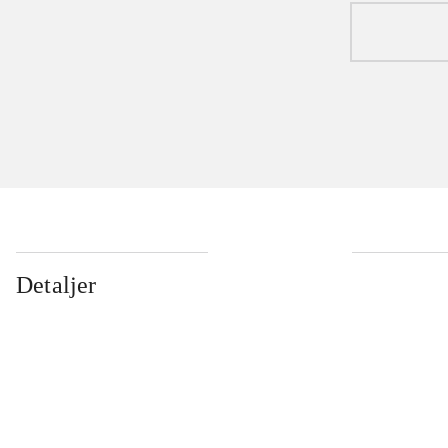
Detaljer
...
...
...
...