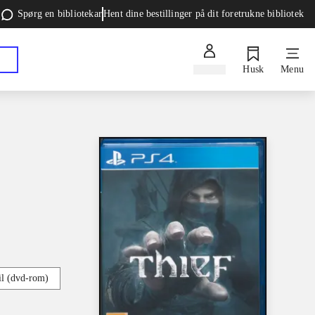
Spørg en bibliotekar
Hent dine bestillinger på dit foretrukne bibliotek
Log ind
Husk
Menu
l (dvd-rom)