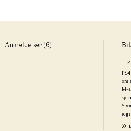
Anmeldelser (6)
Bib
K
af
PS4.
om n
Meta
spro
Som 
togt
kraf
L
denn