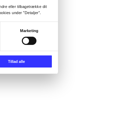
dre eller tilbagetrække dit
okies under ”Detaljer”.
Marketing
Tillad alle