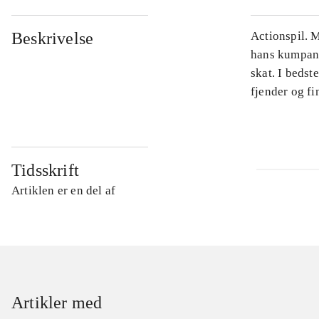
Beskrivelse
Actionspil. M
hans kumpan E
skat. I bedst
fjender og fin
Tidsskrift
Artiklen er en del af
Artikler med