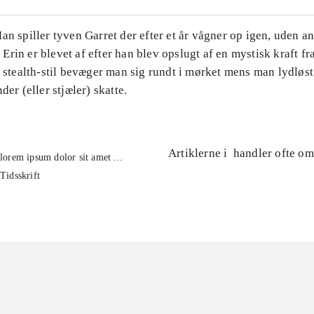
an spiller tyven Garret der efter et år vågner op igen, uden a
rin er blevet af efter han blev opslugt af en mystisk kraft fr
e stealth-stil bevæger man sig rundt i mørket mens man lydløs
der (eller stjæler) skatte.
Artiklerne i
handler ofte om
lorem ipsum dolor sit amet ...
Tidsskrift