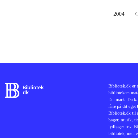
2004
C
Bibliotek.dk er 
bibliotekers mat
Danmark. Du kan
låne på dit eget
Bibliotek.dk til
bøger, musik, tid
lydbøger osv. Bi
bibliotek, men e