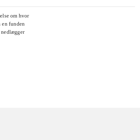
nelse om hvor
a en funden
t nedlægger