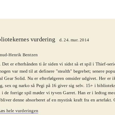
liotekernes vurdering
d. 24. mar. 2014
nud-Henrik Bentzen
 Det er efterhånden ti år siden vi sidst så et spil i Thief-ser
ogen var med til at definere "stealth" begrebet; senere popul
l Gear Solid. Nu er efterfølgeren omsider udgivet. Her er i
g, sex og narko så Pegi på 16 giver sig selv. 15+ i bibliotek
i de forrige spil møder vi tyven Garret. Han er i ledtog me
 bliver denne absorberet af en mystisk kraft fra en artefakt. 
ten og vågner op et år senere. Men hvor er Erin? Det dan
æs hele vurderingen
e historie som reelt er et påskud for at få lov til at rende r