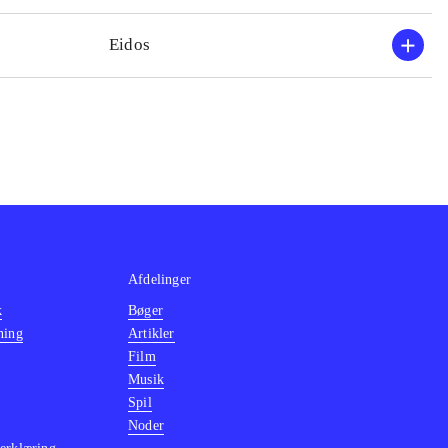
Eidos
Afdelinger
k
Bøger
ning
Artikler
Film
Musik
Spil
Noder