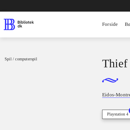
Forside
B
Spil / computerspil
Thief
Eidos-Montr
Playstation 4