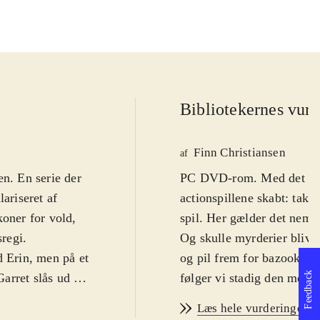
Bibliotekernes vurd
Finn Christiansen
af
ien. En serie der
PC DVD-rom. Med det førs
ariseret af
actionspillene skabt: takt
koner for vold,
spil. Her gælder det nemli
sregi
.
Og skulle myrderier blive 
d Erin, men på et
og pil frem for bazookaer.
Feedback
Garret slås ud af
følger vi stadig den meste
ner rammen om
magisk ædelsten. Jagten b
Læs hele vurderingen
undt i mørket og
dystre og befæstede bygni