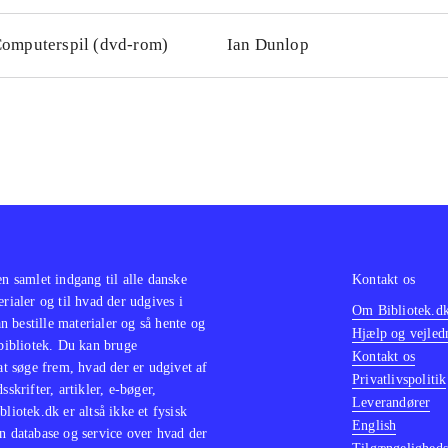
omputerspil (dvd-rom)
Ian Dunlop
en samlet indgang til alle danske
Kontakt os
erialer og til hvad der udgives i
Om Bibliotek.d
 bestille materialer og så hente og
Hjælp og vejled
 bibliotek. Du kan bruge
Kontakt os
 at søge frem, hvad der er udgivet af
Privatlivspolitik
sskrifter, artikler, e-bøger,
Leverandører
bliotek.dk er altså ikke et fysisk
English
n database og service over hvad der