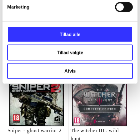
Marketing
Minder om
Tillad alle
Tillad valgte
Afvis
Sniper - ghost warrior 2
The witcher III : wild
hunt