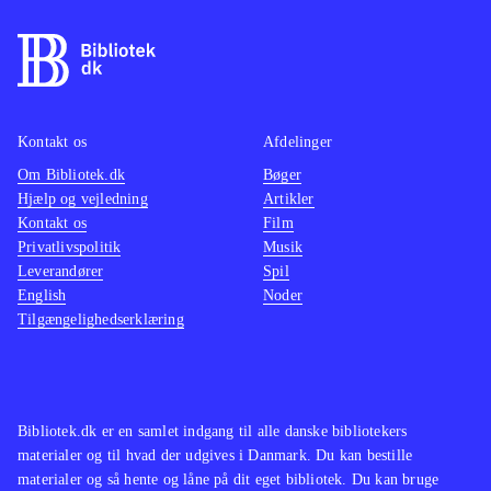
findes på de ældre konsoller. Pt. er
være o
der ikke andre stealth-titler på PS4
.
maskine
På overfladen er Thief et godt spil
mindre
som oser af intensitet og med en
multipl
Kontakt os
Afdelinger
generelt velfungerende spilmekanik.
ærgerli
Om Bibliotek.dk
Desværre er her også en række
Bøger
suveræ
Hjælp og vejledning
Artikler
irritationsmomenter der ødelægger
Tempoe
Kontakt os
Film
fornøjelsen. Derfor bliver Thief
gennem
Privatlivspolitik
Musik
aldrig mere end jævnt og lever
Genren
Leverandører
Spil
English
Noder
således ikke op til sine forgængere.
børn el
Tilgængelighedserklæring
Mest til de større biblioteker
.
andre h
vente. 
hvilket
gamepl
Bibliotek.dk er en samlet indgang til alle danske bibliotekers
vold. 
materialer og til hvad der udgives i Danmark. Du kan bestille
materialer og så hente og låne på dit eget bibliotek. Du kan bruge