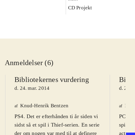
CD Projekt
Anmeldelser (6)
Bibliotekernes vurdering
Bibli
d. 24. mar. 2014
d. 22. 
Knud-Henrik Bentzen
Finn
af
af
PS4. Det er efterhånden ti år siden vi
PC DVD
sidst så et spil i Thief-serien. En serie
spil (1
der om nogen var med til at definere
actions