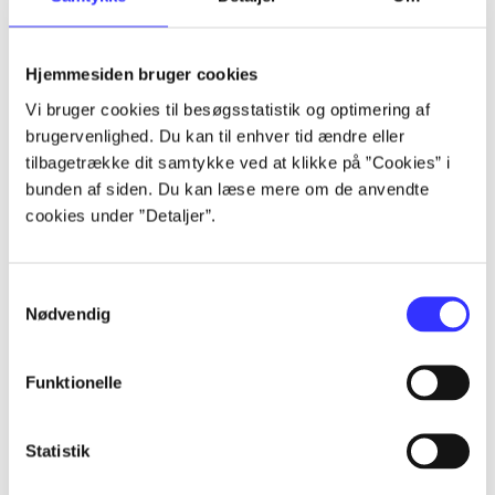
Artikler
Hjemmesiden bruger cookies
Alle registrerede artikler fordelt på udgivelser
Vi bruger cookies til besøgsstatistik og optimering af
brugervenlighed. Du kan til enhver tid ændre eller
...
tilbagetrække dit samtykke ved at klikke på ”Cookies” i
bunden af siden. Du kan læse mere om de anvendte
cookies under ”Detaljer”.
...
Samtykkevalg
...
Nødvendig
...
Funktionelle
...
Statistik