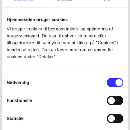
Artikler
Hjemmesiden bruger cookies
Alle registrerede artikler fordelt på udgivelser
Vi bruger cookies til besøgsstatistik og optimering af
brugervenlighed. Du kan til enhver tid ændre eller
...
tilbagetrække dit samtykke ved at klikke på ”Cookies” i
bunden af siden. Du kan læse mere om de anvendte
cookies under ”Detaljer”.
...
Samtykkevalg
...
Nødvendig
...
Funktionelle
...
Statistik