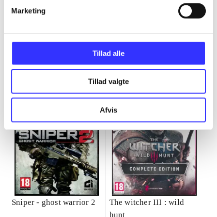
Marketing
Minder om
Tillad alle
Tillad valgte
Afvis
Sniper - ghost warrior 2
The witcher III : wild
hunt