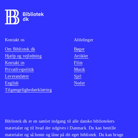
findes på de ældre konsoller. Pt. er
være o
der ikke andre stealth-titler på PS4
.
maskine
På overfladen er Thief et godt spil
mindre
som oser af intensitet og med en
multipl
Kontakt os
Afdelinger
generelt velfungerende spilmekanik.
ærgerli
Om Bibliotek.dk
Desværre er her også en række
Bøger
suveræ
Hjælp og vejledning
Artikler
irritationsmomenter der ødelægger
Tempoe
Kontakt os
Film
fornøjelsen. Derfor bliver Thief
gennem
Privatlivspolitik
Musik
aldrig mere end jævnt og lever
Genren
Leverandører
Spil
English
Noder
således ikke op til sine forgængere.
børn el
Tilgængelighedserklæring
Mest til de større biblioteker
.
andre h
vente. 
hvilket
gamepl
Bibliotek.dk er en samlet indgang til alle danske bibliotekers
vold. 
materialer og til hvad der udgives i Danmark. Du kan bestille
materialer og så hente og låne på dit eget bibliotek. Du kan bruge