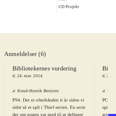
CD Projekt
Anmeldelser (6)
Bibliotekernes vurdering
Bibli
d. 24. mar. 2014
d. 22. 
Knud-Henrik Bentzen
Finn
af
af
PS4. Det er efterhånden ti år siden vi
PC DVD
sidst så et spil i Thief-serien. En serie
spil (1
der om nogen var med til at definere
actions