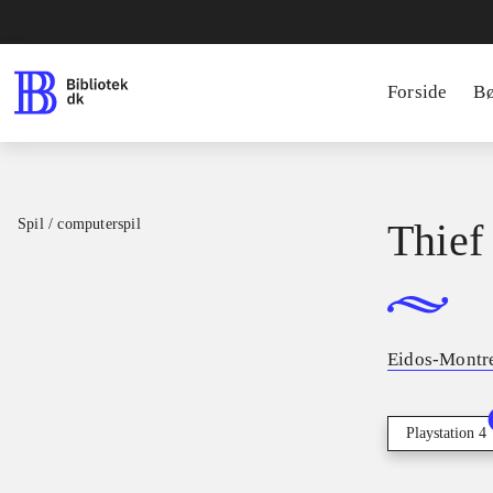
Forside
B
Spil / computerspil
Thief
Eidos-Montr
Playstation 4