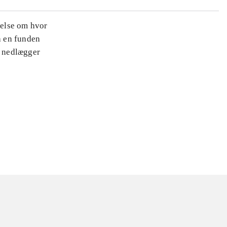
nelse om hvor
a en funden
t nedlægger