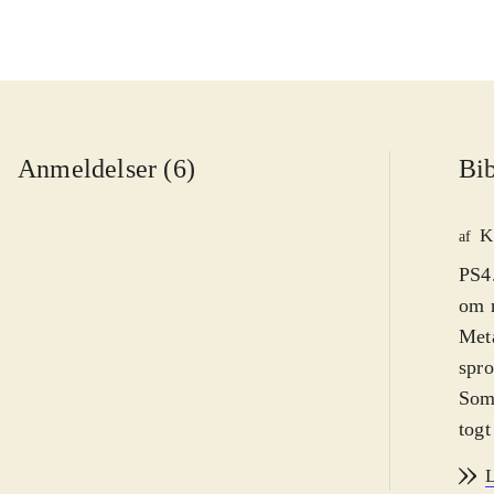
Anmeldelser (6)
Bib
K
af
PS4.
om n
Meta
spro
Som 
togt
kraf
L
denn