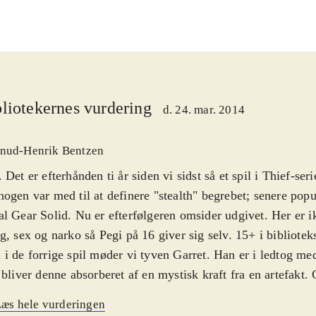
liotekernes vurdering
d. 24. mar. 2014
nud-Henrik Bentzen
 Det er efterhånden ti år siden vi sidst så et spil i Thief-ser
ogen var med til at definere "stealth" begrebet; senere popul
l Gear Solid. Nu er efterfølgeren omsider udgivet. Her er i
g, sex og narko så Pegi på 16 giver sig selv. 15+ i bibliotek
i de forrige spil møder vi tyven Garret. Han er i ledtog me
 bliver denne absorberet af en mystisk kraft fra en artefakt. 
ten og vågner op et år senere. Men hvor er Erin? Det dan
æs hele vurderingen
e historie som reelt er et påskud for at få lov til at rende r