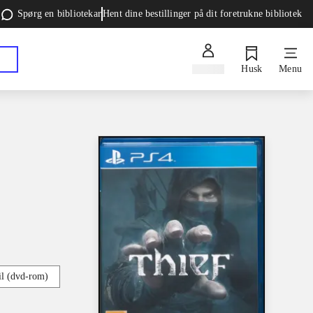
Spørg en bibliotekar
Hent dine bestillinger på dit foretrukne bibliotek
Log ind
Husk
Menu
l (dvd-rom)