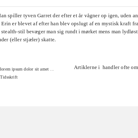
an spiller tyven Garret der efter et år vågner op igen, uden a
rin er blevet af efter han blev opslugt af en mystisk kraft fr
e stealth-stil bevæger man sig rundt i mørket mens man lydløs
der (eller stjæler) skatte.
Artiklerne i
handler ofte om
lorem ipsum dolor sit amet ...
Tidsskrift