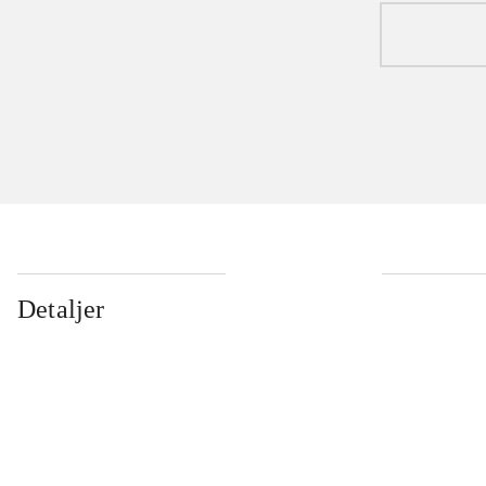
Detaljer
...
...
...
...