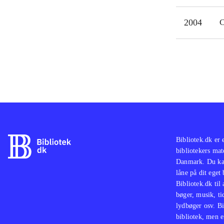
2004
C
Bibliotek.dk er 
bibliotekers mat
Danmark. Du kan
låne på dit eget
Bibliotek.dk til
bøger, musik, tid
lydbøger osv. Bi
bibliotek, men e