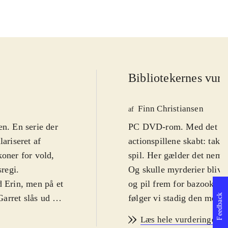
Bibliotekernes vurd
Finn Christiansen
af
ien. En serie der
PC DVD-rom. Med det førs
ariseret af
actionspillene skabt: takt
koner for vold,
spil. Her gælder det nemli
sregi
.
Og skulle myrderier blive 
d Erin, men på et
og pil frem for bazookaer.
Feedback
Garret slås ud af
følger vi stadig den meste
ner rammen om
magisk ædelsten. Jagten b
Læs hele vurderingen
undt i mørket og
dystre og befæstede bygni