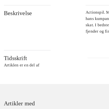
Beskrivelse
Actionspil. M
hans kumpan E
skat. I bedst
fjender og fin
Tidsskrift
Artiklen er en del af
Artikler med