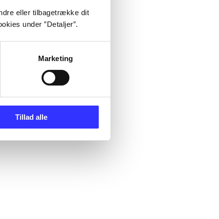
dre eller tilbagetrække dit
okies under ”Detaljer”.
Marketing
Tillad alle