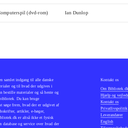
omputerspil (dvd-rom)
Ian Dunlop
en samlet indgang til alle danske
Kontakt os
erialer og til hvad der udgives i
Om Bibliotek.d
 bestille materialer og så hente og
Hjælp og vejled
 bibliotek. Du kan bruge
Kontakt os
 at søge frem, hvad der er udgivet af
Privatlivspolitik
sskrifter, artikler, e-bøger,
Leverandører
bliotek.dk er altså ikke et fysisk
English
n database og service over hvad der