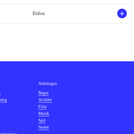
Eidos
Afdelinger
k
Bøger
ning
Artikler
Film
Musik
Spil
Noder