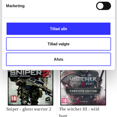
Marketing
Minder om
Tillad alle
Tillad valgte
Afvis
Sniper - ghost warrior 2
The witcher III : wild
hunt