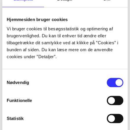
Artikler
Hjemmesiden bruger cookies
Alle registrerede artikler fordelt på udgivelser
Vi bruger cookies til besøgsstatistik og optimering af
brugervenlighed. Du kan til enhver tid ændre eller
...
tilbagetrække dit samtykke ved at klikke på ”Cookies” i
bunden af siden. Du kan læse mere om de anvendte
cookies under ”Detaljer”.
...
Samtykkevalg
...
Nødvendig
...
Funktionelle
...
Statistik