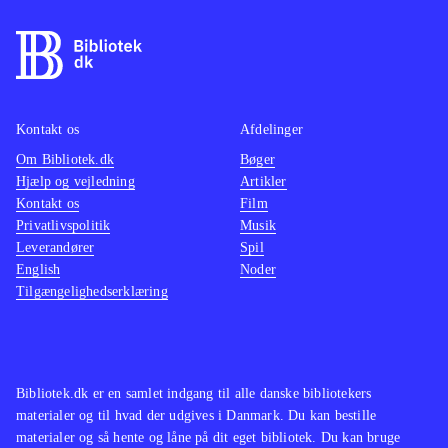
findes på de ældre konsoller. Pt. er
være o
der ikke andre stealth-titler på PS4
.
maskine
På overfladen er Thief et godt spil
mindre
som oser af intensitet og med en
multipl
Kontakt os
Afdelinger
generelt velfungerende spilmekanik.
ærgerli
Om Bibliotek.dk
Desværre er her også en række
Bøger
suveræ
Hjælp og vejledning
Artikler
irritationsmomenter der ødelægger
Tempoe
Kontakt os
Film
fornøjelsen. Derfor bliver Thief
gennem
Privatlivspolitik
Musik
aldrig mere end jævnt og lever
Genren
Leverandører
Spil
English
Noder
således ikke op til sine forgængere.
børn el
Tilgængelighedserklæring
Mest til de større biblioteker
.
andre h
vente. 
hvilket
gamepl
Bibliotek.dk er en samlet indgang til alle danske bibliotekers
vold. 
materialer og til hvad der udgives i Danmark. Du kan bestille
materialer og så hente og låne på dit eget bibliotek. Du kan bruge