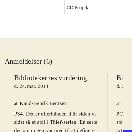
CD Projekt
Anmeldelser (6)
Bibliotekernes vurdering
Bibli
d. 24. mar. 2014
d. 22. 
Knud-Henrik Bentzen
Finn
af
af
PS4. Det er efterhånden ti år siden vi
PC DVD
sidst så et spil i Thief-serien. En serie
spil (1
der om nogen var med til at definere
actions