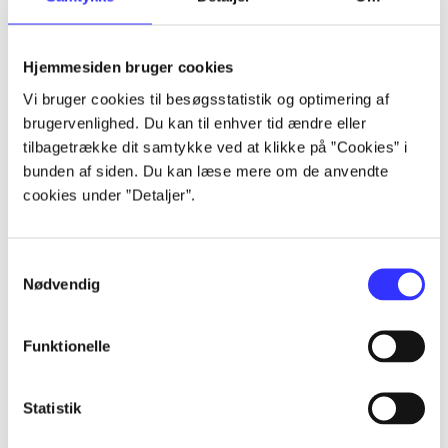
Artikler
Hjemmesiden bruger cookies
Alle registrerede artikler fordelt på udgivelser
Vi bruger cookies til besøgsstatistik og optimering af
brugervenlighed. Du kan til enhver tid ændre eller
...
tilbagetrække dit samtykke ved at klikke på ”Cookies” i
bunden af siden. Du kan læse mere om de anvendte
cookies under ”Detaljer”.
...
Samtykkevalg
...
Nødvendig
...
Funktionelle
...
Statistik