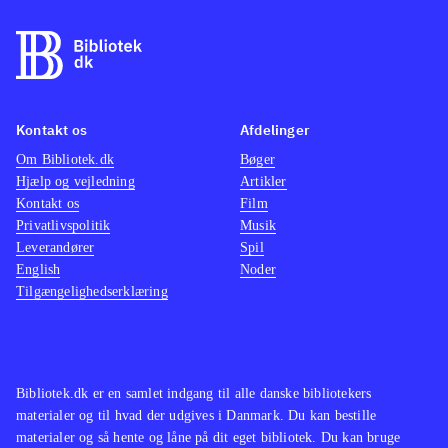
findes på de ældre konsoller. Pt. er
være o
der ikke andre stealth-titler på PS4
.
maskine
På overfladen er Thief et godt spil
mindre
som oser af intensitet og med en
multipl
Kontakt os
Afdelinger
generelt velfungerende spilmekanik.
ærgerli
Om Bibliotek.dk
Desværre er her også en række
Bøger
suveræ
Hjælp og vejledning
Artikler
irritationsmomenter der ødelægger
Tempoe
Kontakt os
Film
fornøjelsen. Derfor bliver Thief
gennem
Privatlivspolitik
Musik
aldrig mere end jævnt og lever
Genren
Leverandører
Spil
English
Noder
således ikke op til sine forgængere.
børn el
Tilgængelighedserklæring
Mest til de større biblioteker
.
andre h
vente. 
hvilket
gamepl
Bibliotek.dk er en samlet indgang til alle danske bibliotekers
vold. 
materialer og til hvad der udgives i Danmark. Du kan bestille
materialer og så hente og låne på dit eget bibliotek. Du kan bruge