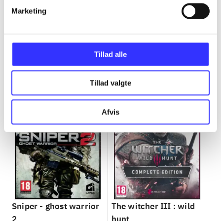
Marketing
Minder om
Tillad alle
Tillad valgte
Afvis
Sniper - ghost warrior
The witcher III : wild
2
hunt