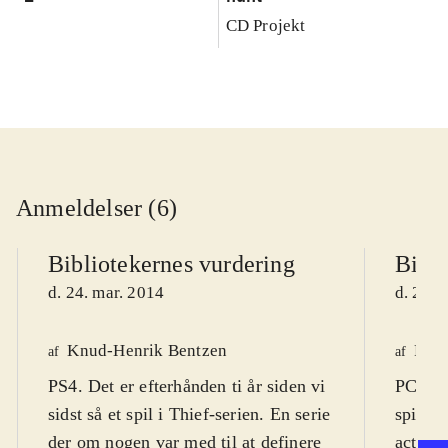
CD Projekt
Anmeldelser (6)
Bibliotekernes vurdering
Bibli
d. 24. mar. 2014
d. 22. 
Knud-Henrik Bentzen
Finn
af
af
PS4. Det er efterhånden ti år siden vi
PC DVD
sidst så et spil i Thief-serien. En serie
spil (1
der om nogen var med til at definere
actions