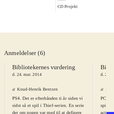
CD Projekt
Anmeldelser (6)
Bibliotekernes vurdering
Bibli
d. 24. mar. 2014
d. 22. 
Knud-Henrik Bentzen
Finn
af
af
PS4. Det er efterhånden ti år siden vi
PC DVD
sidst så et spil i Thief-serien. En serie
spil (1
der om nogen var med til at definere
actions