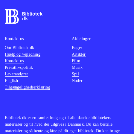
findes på de ældre konsoller. Pt. er
være o
der ikke andre stealth-titler på PS4
.
maskine
På overfladen er Thief et godt spil
mindre
som oser af intensitet og med en
multipl
Kontakt os
Afdelinger
generelt velfungerende spilmekanik.
ærgerli
Om Bibliotek.dk
Desværre er her også en række
Bøger
suveræ
Hjælp og vejledning
Artikler
irritationsmomenter der ødelægger
Tempoe
Kontakt os
Film
fornøjelsen. Derfor bliver Thief
gennem
Privatlivspolitik
Musik
aldrig mere end jævnt og lever
Genren
Leverandører
Spil
English
Noder
således ikke op til sine forgængere.
børn el
Tilgængelighedserklæring
Mest til de større biblioteker
.
andre h
vente. 
hvilket
gamepl
Bibliotek.dk er en samlet indgang til alle danske bibliotekers
vold. 
materialer og til hvad der udgives i Danmark. Du kan bestille
materialer og så hente og låne på dit eget bibliotek. Du kan bruge