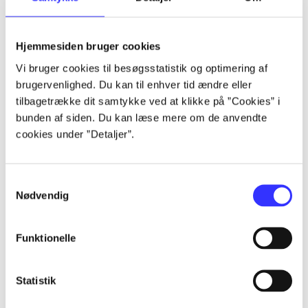
Artikler
Hjemmesiden bruger cookies
Alle registrerede artikler fordelt på udgivelser
Vi bruger cookies til besøgsstatistik og optimering af
brugervenlighed. Du kan til enhver tid ændre eller
...
tilbagetrække dit samtykke ved at klikke på ”Cookies” i
bunden af siden. Du kan læse mere om de anvendte
cookies under ”Detaljer”.
...
Samtykkevalg
...
Nødvendig
...
Funktionelle
...
Statistik