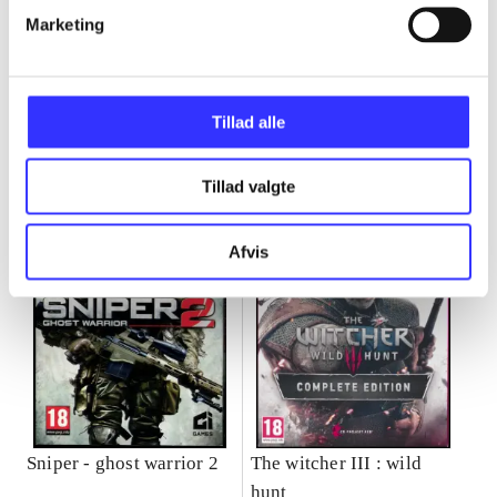
Marketing
Minder om
Tillad alle
Tillad valgte
Afvis
Sniper - ghost warrior 2
The witcher III : wild
hunt