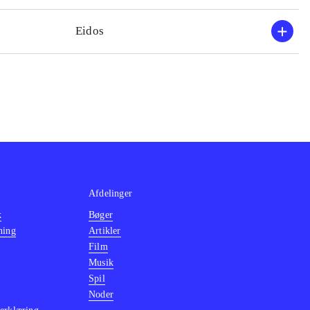
Eidos
Afdelinger
k
Bøger
ning
Artikler
Film
Musik
Spil
Noder