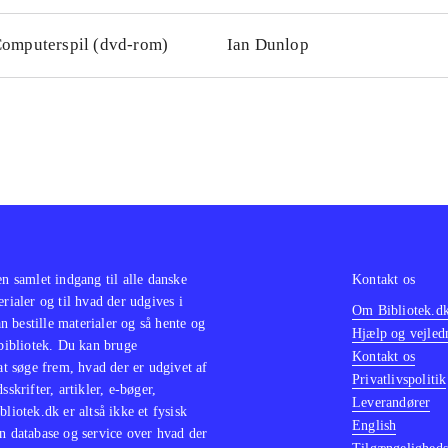
omputerspil (dvd-rom)
Ian Dunlop
en samlet indgang til alle danske
Kontakt os
erialer og til hvad der udgives i
Om Bibliotek.d
 bestille materialer og så hente og
Hjælp og vejled
 bibliotek. Du kan bruge
Kontakt os
 at søge frem, hvad der er udgivet af
Privatlivspolitik
sskrifter, artikler, e-bøger,
Leverandører
bliotek.dk er altså ikke et fysisk
English
n database og service over hvad der