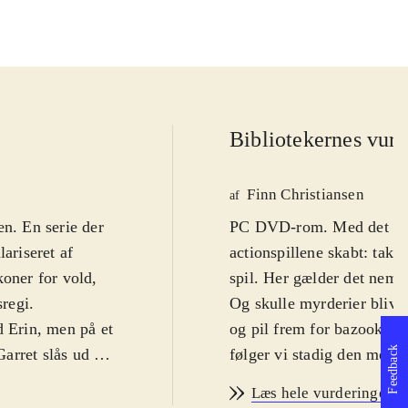
Bibliotekernes vurd
Finn Christiansen
af
ien. En serie der
PC DVD-rom. Med det førs
ariseret af
actionspillene skabt: takt
koner for vold,
spil. Her gælder det nemli
sregi
.
Og skulle myrderier blive 
d Erin, men på et
og pil frem for bazookaer.
Feedback
Garret slås ud af
følger vi stadig den meste
ner rammen om
magisk ædelsten. Jagten b
Læs hele vurderingen
undt i mørket og
dystre og befæstede bygni