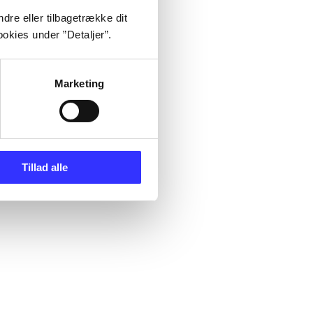
dre eller tilbagetrække dit
okies under ”Detaljer”.
Marketing
Tillad alle