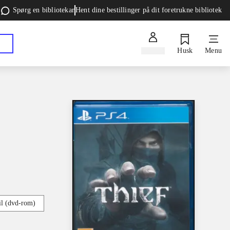
Spørg en bibliotekar
Hent dine bestillinger på dit foretrukne bibliotek
Log ind
Husk
Menu
l (dvd-rom)