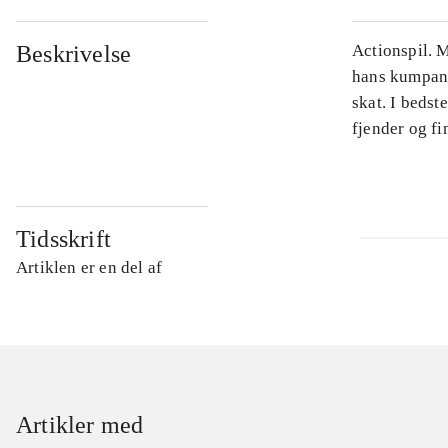
Beskrivelse
Actionspil. M
hans kumpan E
skat. I bedst
fjender og fin
Tidsskrift
Artiklen er en del af
Artikler med