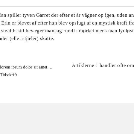
an spiller tyven Garret der efter et år vågner op igen, uden a
rin er blevet af efter han blev opslugt af en mystisk kraft fr
e stealth-stil bevæger man sig rundt i mørket mens man lydløs
der (eller stjæler) skatte.
Artiklerne i
handler ofte om
lorem ipsum dolor sit amet ...
Tidsskrift