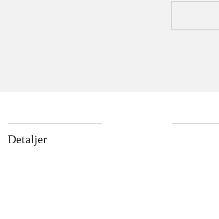
Detaljer
...
...
...
...