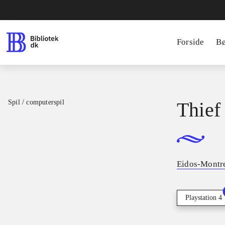
Forside
B
Spil / computerspil
Thief
Eidos-Montr
Playstation 4