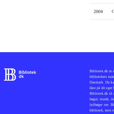
2004
C
Bibliotek.dk er 
bibliotekers mat
Danmark. Du kan
låne på dit eget
Bibliotek.dk til
bøger, musik, tid
lydbøger osv. Bi
bibliotek, men e