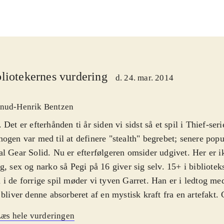
liotekernes vurdering
d. 24. mar. 2014
nud-Henrik Bentzen
 Det er efterhånden ti år siden vi sidst så et spil i Thief-ser
ogen var med til at definere "stealth" begrebet; senere popul
l Gear Solid. Nu er efterfølgeren omsider udgivet. Her er i
g, sex og narko så Pegi på 16 giver sig selv. 15+ i bibliotek
i de forrige spil møder vi tyven Garret. Han er i ledtog me
 bliver denne absorberet af en mystisk kraft fra en artefakt. 
ten og vågner op et år senere. Men hvor er Erin? Det dan
æs hele vurderingen
e historie som reelt er et påskud for at få lov til at rende r