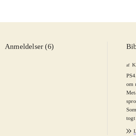
Anmeldelser (6)
Bib
K
af
PS4.
om n
Meta
spro
Som 
togt
kraf
L
denn