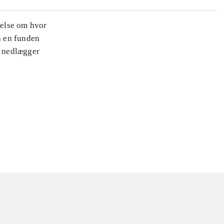
nelse om hvor
a en funden
t nedlægger