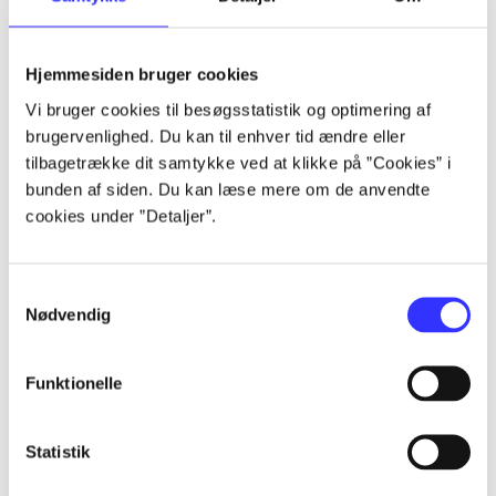
Artikler
Hjemmesiden bruger cookies
Alle registrerede artikler fordelt på udgivelser
Vi bruger cookies til besøgsstatistik og optimering af
brugervenlighed. Du kan til enhver tid ændre eller
...
tilbagetrække dit samtykke ved at klikke på ”Cookies” i
bunden af siden. Du kan læse mere om de anvendte
cookies under ”Detaljer”.
...
Samtykkevalg
...
Nødvendig
...
Funktionelle
...
Statistik