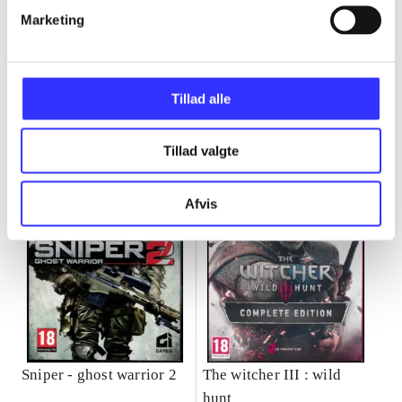
Marketing
Minder om
Tillad alle
Tillad valgte
Afvis
Sniper - ghost warrior 2
The witcher III : wild
hunt