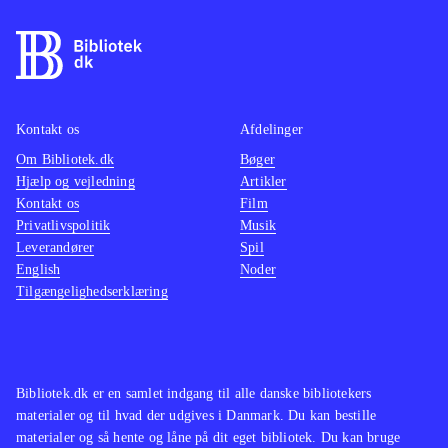
findes på de ældre konsoller. Pt. er
være o
der ikke andre stealth-titler på PS4
.
maskine
På overfladen er Thief et godt spil
mindre
som oser af intensitet og med en
multipl
Kontakt os
Afdelinger
generelt velfungerende spilmekanik.
ærgerli
Om Bibliotek.dk
Desværre er her også en række
Bøger
suveræ
Hjælp og vejledning
Artikler
irritationsmomenter der ødelægger
Tempoe
Kontakt os
Film
fornøjelsen. Derfor bliver Thief
gennem
Privatlivspolitik
Musik
aldrig mere end jævnt og lever
Genren
Leverandører
Spil
English
Noder
således ikke op til sine forgængere.
børn el
Tilgængelighedserklæring
Mest til de større biblioteker
.
andre h
vente. 
hvilket
gamepl
Bibliotek.dk er en samlet indgang til alle danske bibliotekers
vold. 
materialer og til hvad der udgives i Danmark. Du kan bestille
materialer og så hente og låne på dit eget bibliotek. Du kan bruge