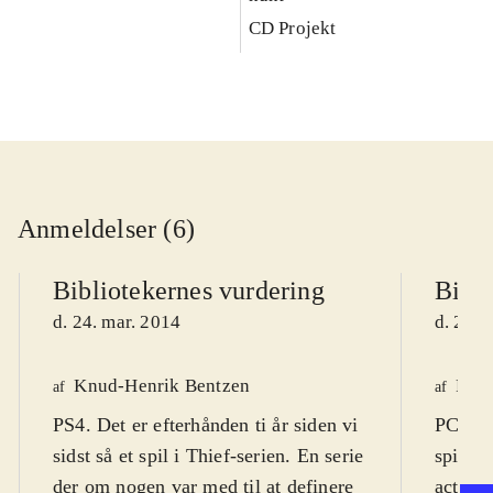
CD Projekt
Anmeldelser (6)
Bibliotekernes vurdering
Bibli
d. 24. mar. 2014
d. 22. 
Knud-Henrik Bentzen
Finn
af
af
PS4. Det er efterhånden ti år siden vi
PC DVD
sidst så et spil i Thief-serien. En serie
spil (1
der om nogen var med til at definere
actions