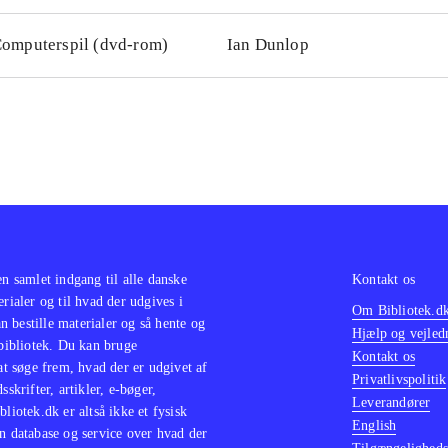
omputerspil (dvd-rom)
Ian Dunlop
en samlet indgang til alle danske
Kontakt os
erialer og til hvad der udgives i
Om Bibliotek.d
 bestille materialer og så hente og
Hjælp og vejled
 bibliotek. Du kan bruge
Kontakt os
 at søge frem, hvad der er udgivet af
Privatlivspolitik
sskrifter, artikler, e-bøger,
Leverandører
bliotek.dk er altså ikke et fysisk
English
n database og service over hvad der