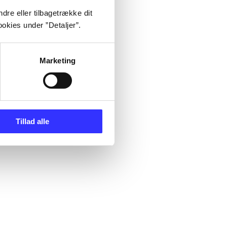
dre eller tilbagetrække dit
okies under ”Detaljer”.
Marketing
Tillad alle