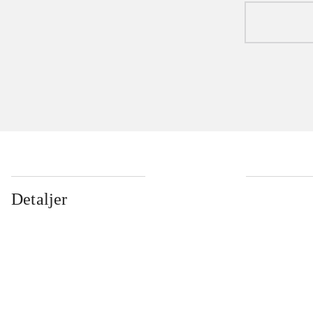
Detaljer
...
...
...
...