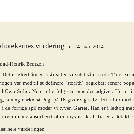
liotekernes vurdering
d. 24. mar. 2014
nud-Henrik Bentzen
 Det er efterhånden ti år siden vi sidst så et spil i Thief-ser
ogen var med til at definere "stealth" begrebet; senere popul
l Gear Solid. Nu er efterfølgeren omsider udgivet. Her er i
g, sex og narko så Pegi på 16 giver sig selv. 15+ i bibliotek
i de forrige spil møder vi tyven Garret. Han er i ledtog me
 bliver denne absorberet af en mystisk kraft fra en artefakt. 
ten og vågner op et år senere. Men hvor er Erin? Det dan
æs hele vurderingen
e historie som reelt er et påskud for at få lov til at rende r