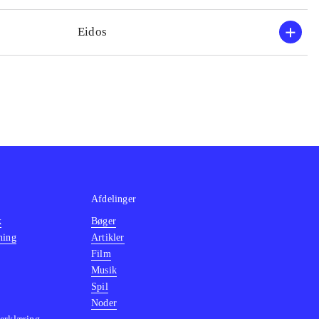
Eidos
Afdelinger
k
Bøger
ning
Artikler
Film
Musik
Spil
Noder