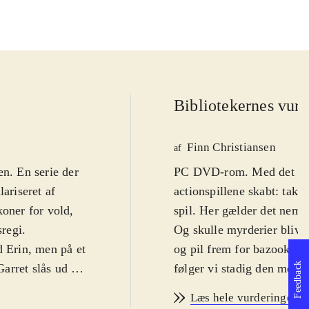
Bibliotekernes vurd
Finn Christiansen
af
ien. En serie der
PC DVD-rom. Med det førs
ariseret af
actionspillene skabt: takt
koner for vold,
spil. Her gælder det nemli
sregi
.
Og skulle myrderier blive 
d Erin, men på et
og pil frem for bazookaer.
Feedback
Garret slås ud af
følger vi stadig den meste
ner rammen om
magisk ædelsten. Jagten b
Læs hele vurderingen
undt i mørket og
dystre og befæstede bygni