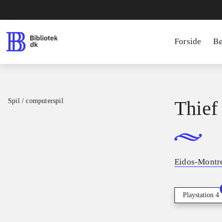
Forside
B
Spil / computerspil
Thief
Eidos-Montr
Playstation 4