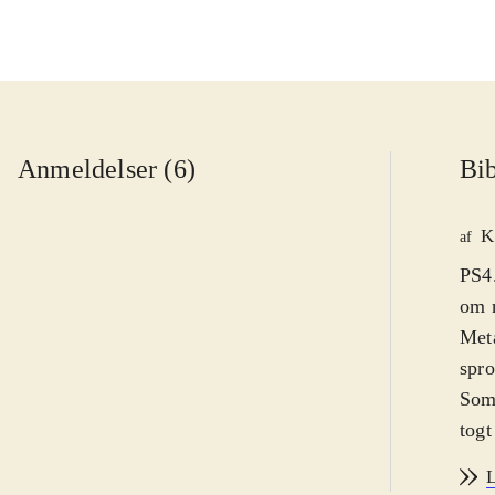
Anmeldelser (6)
Bib
K
af
PS4.
om n
Meta
spro
Som 
togt
kraf
L
denn