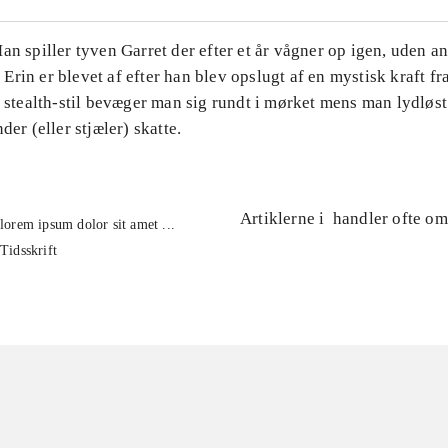
an spiller tyven Garret der efter et år vågner op igen, uden a
rin er blevet af efter han blev opslugt af en mystisk kraft fr
e stealth-stil bevæger man sig rundt i mørket mens man lydløs
der (eller stjæler) skatte.
Artiklerne i
handler ofte om
lorem ipsum dolor sit amet ...
Tidsskrift