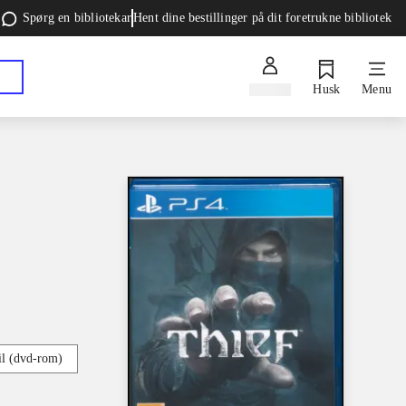
Spørg en bibliotekar
Hent dine bestillinger på dit foretrukne bibliotek
Log ind
Husk
Menu
l (dvd-rom)