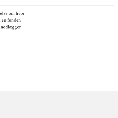
nelse om hvor
a en funden
t nedlægger