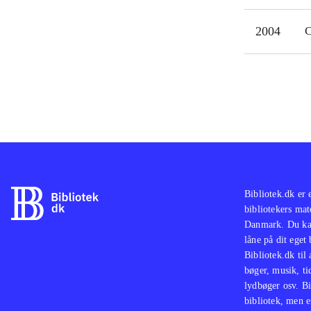
2004
C
Bibliotek.dk er 
bibliotekers mat
Danmark. Du kan
låne på dit eget
Bibliotek.dk til
bøger, musik, tid
lydbøger osv. Bi
bibliotek, men e