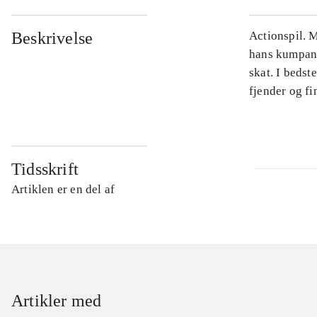
Beskrivelse
Actionspil. M
hans kumpan E
skat. I bedst
fjender og fin
Tidsskrift
Artiklen er en del af
Artikler med