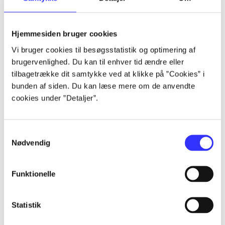
Artikler
Hjemmesiden bruger cookies
Alle registrerede artikler fordelt på udgivelser
Vi bruger cookies til besøgsstatistik og optimering af
brugervenlighed. Du kan til enhver tid ændre eller
...
tilbagetrække dit samtykke ved at klikke på ”Cookies” i
bunden af siden. Du kan læse mere om de anvendte
cookies under ”Detaljer”.
...
Samtykkevalg
...
Nødvendig
...
Funktionelle
...
Statistik