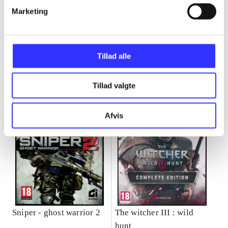
Marketing
Minder om
Tillad alle
Tillad valgte
Afvis
Sniper - ghost warrior 2
The witcher III : wild
hunt