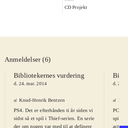
CD Projekt
Anmeldelser (6)
Bibliotekernes vurdering
Bibli
d. 24. mar. 2014
d. 22. 
Knud-Henrik Bentzen
Finn
af
af
PS4. Det er efterhånden ti år siden vi
PC DVD
sidst så et spil i Thief-serien. En serie
spil (1
der om nogen var med til at definere
actions