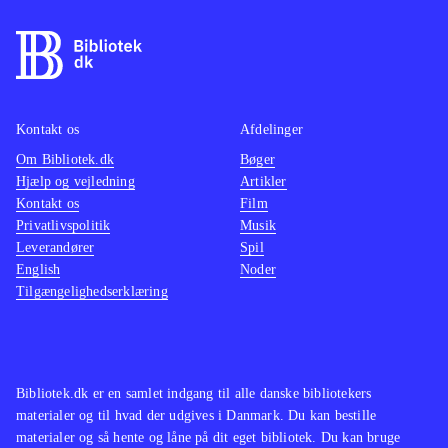
findes på de ældre konsoller. Pt. er
være o
der ikke andre stealth-titler på PS4
.
maskine
På overfladen er Thief et godt spil
mindre
som oser af intensitet og med en
multipl
Kontakt os
Afdelinger
generelt velfungerende spilmekanik.
ærgerli
Om Bibliotek.dk
Desværre er her også en række
Bøger
suveræ
Hjælp og vejledning
Artikler
irritationsmomenter der ødelægger
Tempoe
Kontakt os
Film
fornøjelsen. Derfor bliver Thief
gennem
Privatlivspolitik
Musik
aldrig mere end jævnt og lever
Genren
Leverandører
Spil
English
Noder
således ikke op til sine forgængere.
børn el
Tilgængelighedserklæring
Mest til de større biblioteker
.
andre h
vente. 
hvilket
gamepl
Bibliotek.dk er en samlet indgang til alle danske bibliotekers
vold. 
materialer og til hvad der udgives i Danmark. Du kan bestille
materialer og så hente og låne på dit eget bibliotek. Du kan bruge