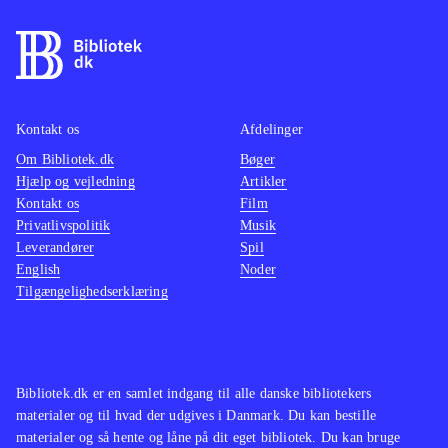
findes på de ældre konsoller. Pt. er
være o
der ikke andre stealth-titler på PS4
.
maskine
På overfladen er Thief et godt spil
mindre
som oser af intensitet og med en
multipl
Kontakt os
Afdelinger
generelt velfungerende spilmekanik.
ærgerli
Om Bibliotek.dk
Desværre er her også en række
Bøger
suveræ
Hjælp og vejledning
Artikler
irritationsmomenter der ødelægger
Tempoe
Kontakt os
Film
fornøjelsen. Derfor bliver Thief
gennem
Privatlivspolitik
Musik
aldrig mere end jævnt og lever
Genren
Leverandører
Spil
English
Noder
således ikke op til sine forgængere.
børn el
Tilgængelighedserklæring
Mest til de større biblioteker
.
andre h
vente. 
hvilket
gamepl
Bibliotek.dk er en samlet indgang til alle danske bibliotekers
vold. 
materialer og til hvad der udgives i Danmark. Du kan bestille
materialer og så hente og låne på dit eget bibliotek. Du kan bruge