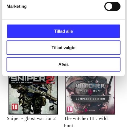
Marketing
Minder om
Tillad alle
Tillad valgte
Afvis
Sniper - ghost warrior 2
The witcher III : wild
hunt