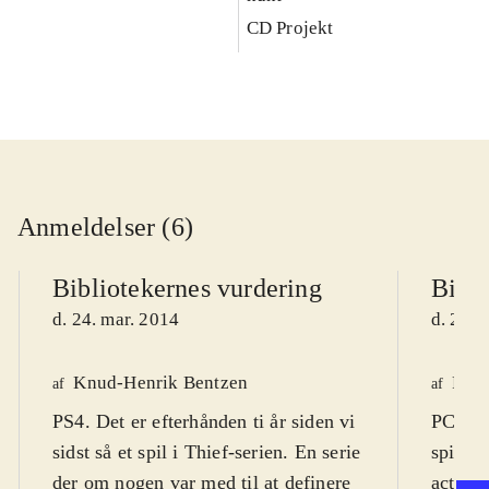
CD Projekt
Anmeldelser (6)
Bibliotekernes vurdering
Bibli
d. 24. mar. 2014
d. 22. 
Knud-Henrik Bentzen
Finn
af
af
PS4. Det er efterhånden ti år siden vi
PC DVD
sidst så et spil i Thief-serien. En serie
spil (1
der om nogen var med til at definere
actions