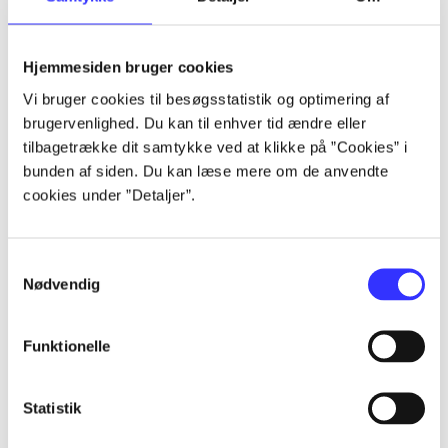
Artikler
Hjemmesiden bruger cookies
Alle registrerede artikler fordelt på udgivelser
Vi bruger cookies til besøgsstatistik og optimering af
brugervenlighed. Du kan til enhver tid ændre eller
...
tilbagetrække dit samtykke ved at klikke på ”Cookies” i
bunden af siden. Du kan læse mere om de anvendte
cookies under ”Detaljer”.
...
Samtykkevalg
...
Nødvendig
...
Funktionelle
...
Statistik