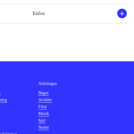
Eidos
Afdelinger
k
Bøger
ning
Artikler
Film
Musik
Spil
Noder