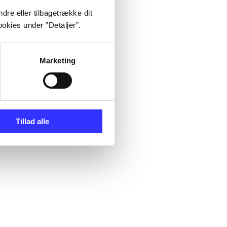
dre eller tilbagetrække dit
okies under ”Detaljer”.
Marketing
Tillad alle