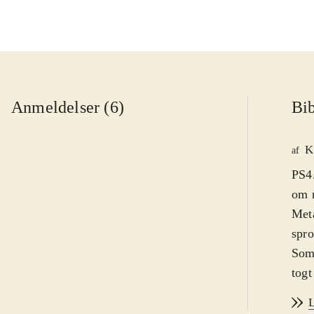
Anmeldelser (6)
Bib
K
af
PS4.
om n
Meta
spro
Som 
togt
kraf
L
denn