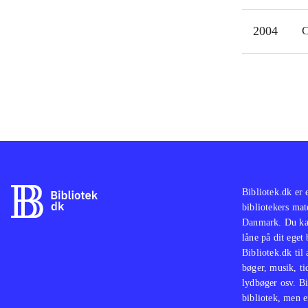
2004
C
Bibliotek.dk er 
bibliotekers mat
Danmark. Du kan
låne på dit eget
Bibliotek.dk til
bøger, musik, tid
lydbøger osv. Bi
bibliotek, men e