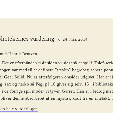
liotekernes vurdering
d. 24. mar. 2014
nud-Henrik Bentzen
 Det er efterhånden ti år siden vi sidst så et spil i Thief-ser
ogen var med til at definere "stealth" begrebet; senere popul
l Gear Solid. Nu er efterfølgeren omsider udgivet. Her er i
g, sex og narko så Pegi på 16 giver sig selv. 15+ i bibliotek
i de forrige spil møder vi tyven Garret. Han er i ledtog me
 bliver denne absorberet af en mystisk kraft fra en artefakt. 
ten og vågner op et år senere. Men hvor er Erin? Det dan
æs hele vurderingen
e historie som reelt er et påskud for at få lov til at rende r