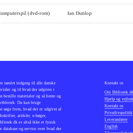
omputerspil (dvd-rom)
Ian Dunlop
en samlet indgang til alle danske
Kontakt os
erialer og til hvad der udgives i
Om Bibliotek.d
 bestille materialer og så hente og
Hjælp og vejled
 bibliotek. Du kan bruge
Kontakt os
 at søge frem, hvad der er udgivet af
Privatlivspolitik
sskrifter, artikler, e-bøger,
Leverandører
bliotek.dk er altså ikke et fysisk
English
n database og service over hvad der