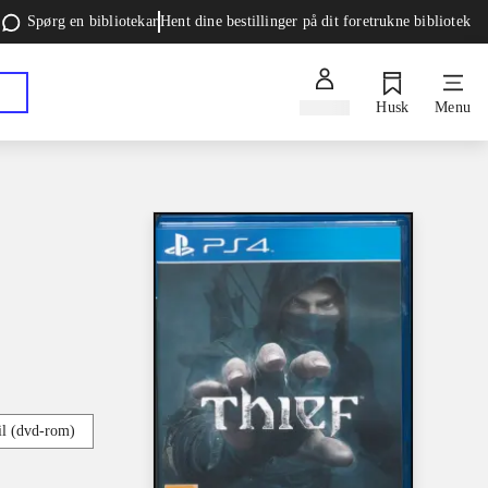
Spørg en bibliotekar
Hent dine bestillinger på dit foretrukne bibliotek
Log ind
Husk
Menu
l (dvd-rom)