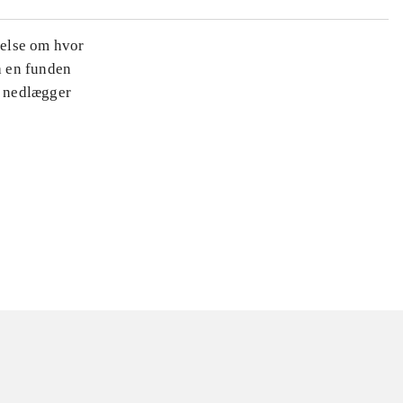
nelse om hvor
a en funden
t nedlægger