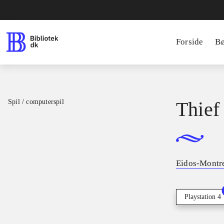
Forside
B
Spil / computerspil
Thief
Eidos-Montr
Playstation 4