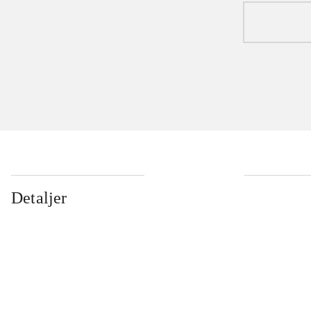
Detaljer
...
...
...
...