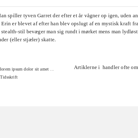
an spiller tyven Garret der efter et år vågner op igen, uden a
rin er blevet af efter han blev opslugt af en mystisk kraft fr
e stealth-stil bevæger man sig rundt i mørket mens man lydløs
der (eller stjæler) skatte.
Artiklerne i
handler ofte om
lorem ipsum dolor sit amet ...
Tidsskrift