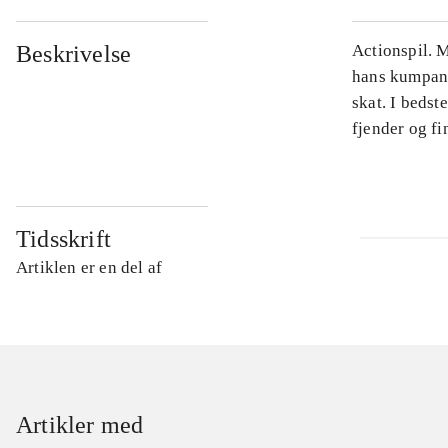
Beskrivelse
Actionspil. M
hans kumpan E
skat. I bedst
fjender og fin
Tidsskrift
Artiklen er en del af
Artikler med