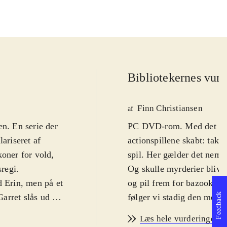
Bibliotekernes vurd
Finn Christiansen
af
ien. En serie der
PC DVD-rom. Med det førs
ariseret af
actionspillene skabt: takt
koner for vold,
spil. Her gælder det nemli
sregi
.
Og skulle myrderier blive 
d Erin, men på et
og pil frem for bazookaer.
Feedback
Garret slås ud af
følger vi stadig den meste
ner rammen om
magisk ædelsten. Jagten b
Læs hele vurderingen
undt i mørket og
dystre og befæstede bygni