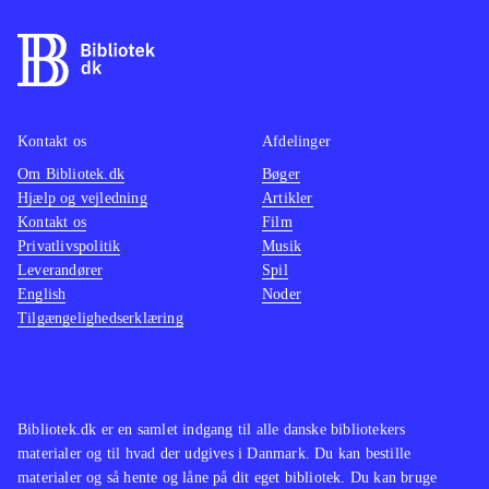
findes på de ældre konsoller. Pt. er
være o
der ikke andre stealth-titler på PS4
.
maskine
På overfladen er Thief et godt spil
mindre
som oser af intensitet og med en
multipl
Kontakt os
Afdelinger
generelt velfungerende spilmekanik.
ærgerli
Om Bibliotek.dk
Desværre er her også en række
Bøger
suveræ
Hjælp og vejledning
Artikler
irritationsmomenter der ødelægger
Tempoe
Kontakt os
Film
fornøjelsen. Derfor bliver Thief
gennem
Privatlivspolitik
Musik
aldrig mere end jævnt og lever
Genren
Leverandører
Spil
English
Noder
således ikke op til sine forgængere.
børn el
Tilgængelighedserklæring
Mest til de større biblioteker
.
andre h
vente. 
hvilket
gamepl
Bibliotek.dk er en samlet indgang til alle danske bibliotekers
vold. 
materialer og til hvad der udgives i Danmark. Du kan bestille
materialer og så hente og låne på dit eget bibliotek. Du kan bruge