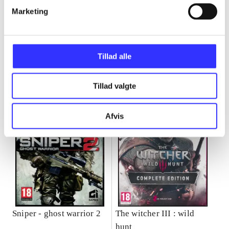
Marketing
Minder om
Tillad alle
Tillad valgte
Afvis
Sniper - ghost warrior 2
The witcher III : wild
hunt