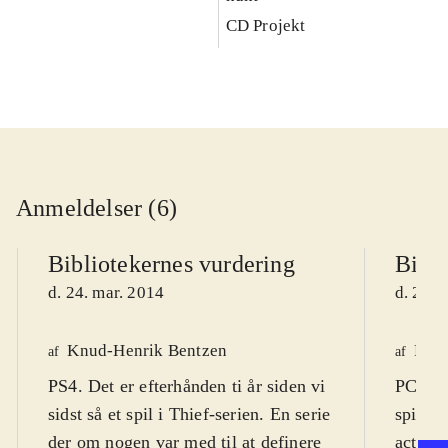
CD Projekt
Anmeldelser (6)
Bibliotekernes vurdering
Bibli
d. 24. mar. 2014
d. 22. 
Knud-Henrik Bentzen
Finn
af
af
PS4. Det er efterhånden ti år siden vi
PC DVD
sidst så et spil i Thief-serien. En serie
spil (1
der om nogen var med til at definere
actions