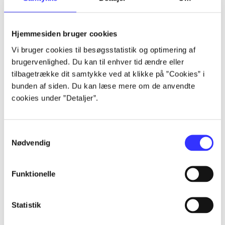
Artikler
Hjemmesiden bruger cookies
Alle registrerede artikler fordelt på udgivelser
Vi bruger cookies til besøgsstatistik og optimering af
brugervenlighed. Du kan til enhver tid ændre eller
...
tilbagetrække dit samtykke ved at klikke på ”Cookies” i
bunden af siden. Du kan læse mere om de anvendte
cookies under ”Detaljer”.
...
Samtykkevalg
...
Nødvendig
...
Funktionelle
...
Statistik