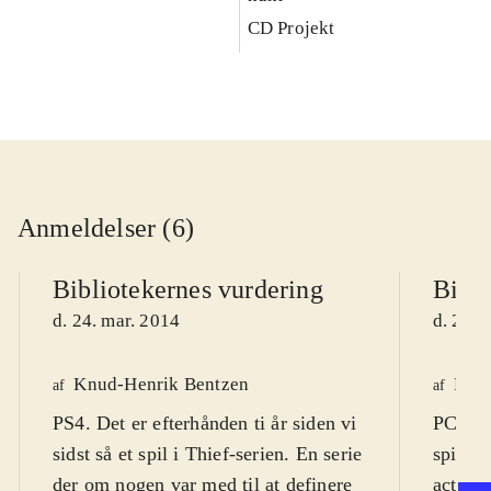
CD Projekt
Anmeldelser (6)
Bibliotekernes vurdering
Bibli
d. 24. mar. 2014
d. 22. 
Knud-Henrik Bentzen
Finn
af
af
PS4. Det er efterhånden ti år siden vi
PC DVD
sidst så et spil i Thief-serien. En serie
spil (1
der om nogen var med til at definere
actions