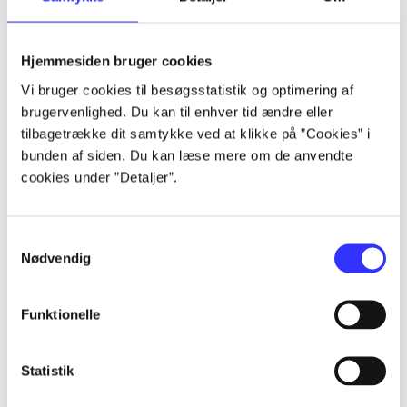
Artikler
Hjemmesiden bruger cookies
Alle registrerede artikler fordelt på udgivelser
Vi bruger cookies til besøgsstatistik og optimering af
brugervenlighed. Du kan til enhver tid ændre eller
...
tilbagetrække dit samtykke ved at klikke på ”Cookies” i
bunden af siden. Du kan læse mere om de anvendte
cookies under ”Detaljer”.
...
Samtykkevalg
...
Nødvendig
...
Funktionelle
...
Statistik