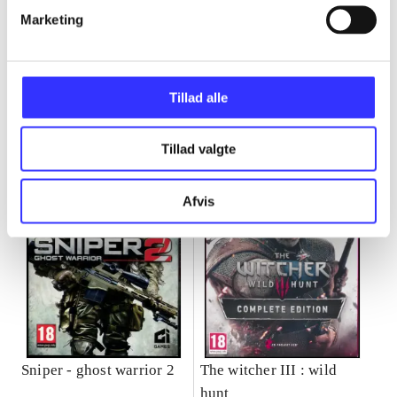
Marketing
Minder om
Tillad alle
Tillad valgte
Afvis
Sniper - ghost warrior 2
The witcher III : wild
hunt