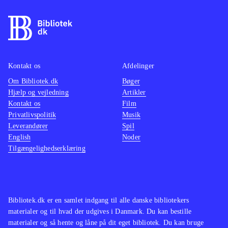
findes på de ældre konsoller. Pt. er
være o
der ikke andre stealth-titler på PS4
.
maskine
På overfladen er Thief et godt spil
mindre
som oser af intensitet og med en
multipl
Kontakt os
Afdelinger
generelt velfungerende spilmekanik.
ærgerli
Om Bibliotek.dk
Desværre er her også en række
Bøger
suveræ
Hjælp og vejledning
Artikler
irritationsmomenter der ødelægger
Tempoe
Kontakt os
Film
fornøjelsen. Derfor bliver Thief
gennem
Privatlivspolitik
Musik
aldrig mere end jævnt og lever
Genren
Leverandører
Spil
English
Noder
således ikke op til sine forgængere.
børn el
Tilgængelighedserklæring
Mest til de større biblioteker
.
andre h
vente. 
hvilket
gamepl
Bibliotek.dk er en samlet indgang til alle danske bibliotekers
vold. 
materialer og til hvad der udgives i Danmark. Du kan bestille
materialer og så hente og låne på dit eget bibliotek. Du kan bruge