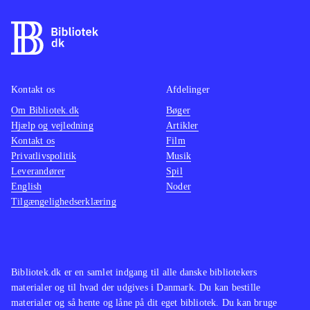
findes på de ældre konsoller. Pt. er
være o
der ikke andre stealth-titler på PS4
.
maskine
På overfladen er Thief et godt spil
mindre
som oser af intensitet og med en
multipl
Kontakt os
Afdelinger
generelt velfungerende spilmekanik.
ærgerli
Om Bibliotek.dk
Desværre er her også en række
Bøger
suveræ
Hjælp og vejledning
Artikler
irritationsmomenter der ødelægger
Tempoe
Kontakt os
Film
fornøjelsen. Derfor bliver Thief
gennem
Privatlivspolitik
Musik
aldrig mere end jævnt og lever
Genren
Leverandører
Spil
English
Noder
således ikke op til sine forgængere.
børn el
Tilgængelighedserklæring
Mest til de større biblioteker
.
andre h
vente. 
hvilket
gamepl
Bibliotek.dk er en samlet indgang til alle danske bibliotekers
vold. 
materialer og til hvad der udgives i Danmark. Du kan bestille
materialer og så hente og låne på dit eget bibliotek. Du kan bruge