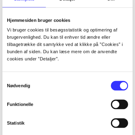
Artikler
Hjemmesiden bruger cookies
Alle registrerede artikler fordelt på udgivelser
Vi bruger cookies til besøgsstatistik og optimering af
brugervenlighed. Du kan til enhver tid ændre eller
...
tilbagetrække dit samtykke ved at klikke på ”Cookies” i
bunden af siden. Du kan læse mere om de anvendte
cookies under ”Detaljer”.
...
Samtykkevalg
...
Nødvendig
...
Funktionelle
...
Statistik