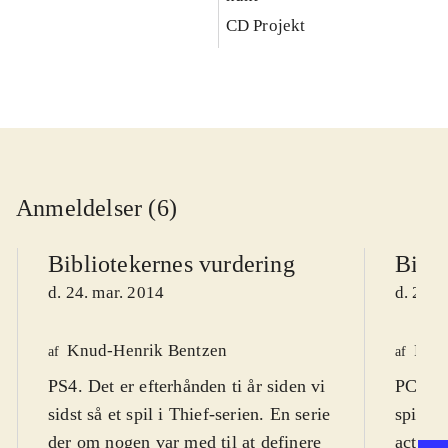
CD Projekt
Anmeldelser (6)
Bibliotekernes vurdering
Bibli
d. 24. mar. 2014
d. 22. 
Knud-Henrik Bentzen
Finn
af
af
PS4. Det er efterhånden ti år siden vi
PC DVD
sidst så et spil i Thief-serien. En serie
spil (1
der om nogen var med til at definere
actions