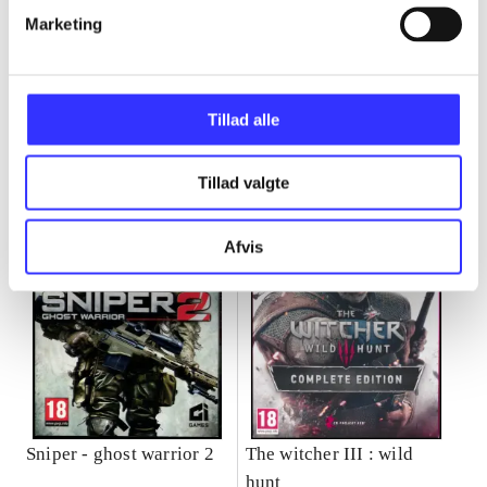
Marketing
Minder om
Tillad alle
Tillad valgte
Afvis
Sniper - ghost warrior 2
The witcher III : wild
hunt