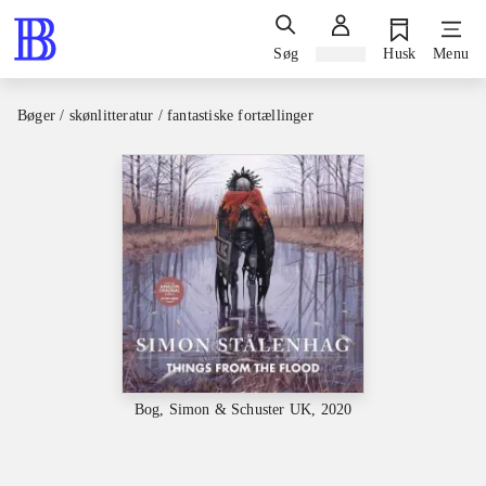
Søg
Log ind
Husk
Menu
Bøger / skønlitteratur / fantastiske fortællinger
Bog, Simon & Schuster UK, 2020