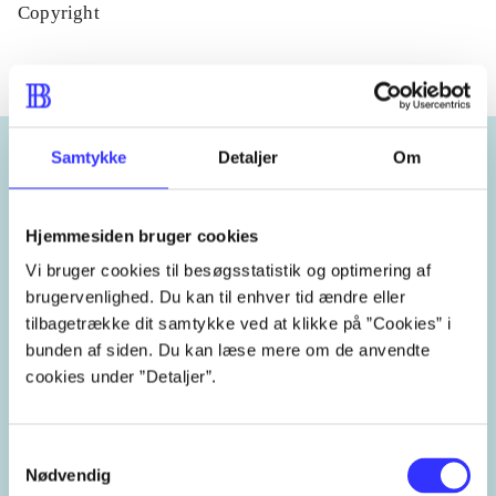
Copyright
Samtykke
Detaljer
Om
Emneord
Hjemmesiden bruger cookies
Sverige
1990'erne
Vi bruger cookies til besøgsstatistik og optimering af
brugervenlighed. Du kan til enhver tid ændre eller
tilbagetrække dit samtykke ved at klikke på ”Cookies” i
bunden af siden. Du kan læse mere om de anvendte
cookies under ”Detaljer”.
Lignende emneord
heste
børnebøger
ridning
hestesygdomme
vokal
Samtykkevalg
Nødvendig