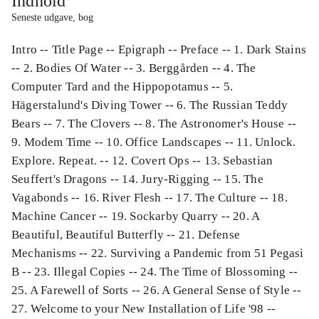
Indhold
Seneste udgave, bog
Intro -- Title Page -- Epigraph -- Preface -- 1. Dark Stains
-- 2. Bodies Of Water -- 3. Berggården -- 4. The
Computer Tard and the Hippopotamus -- 5.
Hägerstalund's Diving Tower -- 6. The Russian Teddy
Bears -- 7. The Clovers -- 8. The Astronomer's House --
9. Modem Time -- 10. Office Landscapes -- 11. Unlock.
Explore. Repeat. -- 12. Covert Ops -- 13. Sebastian
Seuffert's Dragons -- 14. Jury-Rigging -- 15. The
Vagabonds -- 16. River Flesh -- 17. The Culture -- 18.
Machine Cancer -- 19. Sockarby Quarry -- 20. A
Beautiful, Beautiful Butterfly -- 21. Defense
Mechanisms -- 22. Surviving a Pandemic from 51 Pegasi
B -- 23. Illegal Copies -- 24. The Time of Blossoming --
25. A Farewell of Sorts -- 26. A General Sense of Style --
27. Welcome to your New Installation of Life '98 --