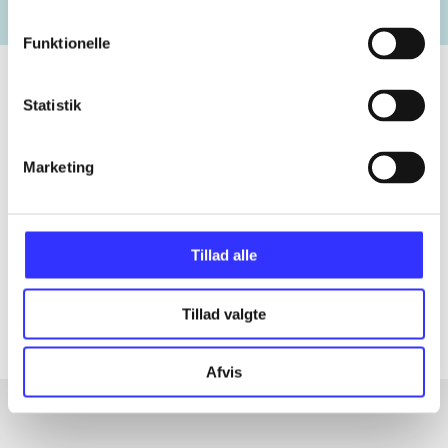
Funktionelle
Statistik
Tidsskrift
Marketing
Artiklen er en del af
lorem ipsum dolor sit amet ...
Tidsskrift
Tillad alle
Artiklerne i
handler ofte om
Tillad valgte
Afvis