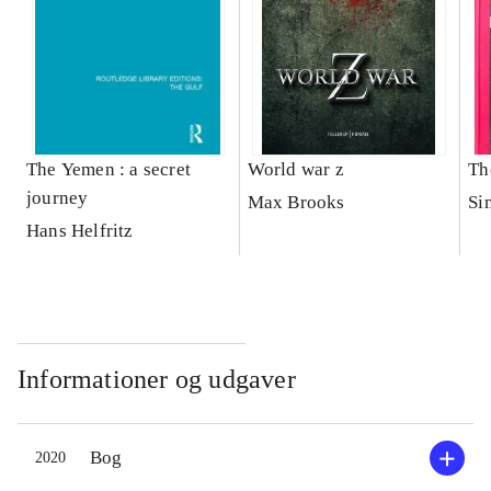
The Yemen : a secret
World war z
The
journey
Max Brooks
Si
Hans Helfritz
Informationer og udgaver
Bog
2020