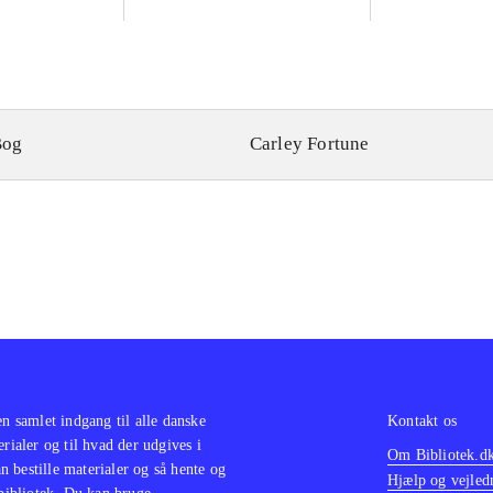
Bog
Carley Fortune
en samlet indgang til alle danske
Kontakt os
erialer og til hvad der udgives i
Om Bibliotek.d
 bestille materialer og så hente og
Hjælp og vejled