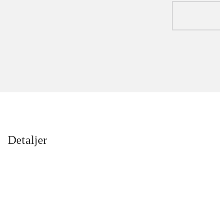
Detaljer
...
...
...
...