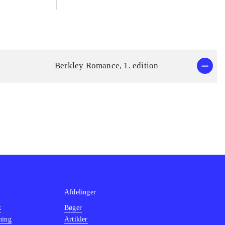
Berkley Romance, 1. edition
Afdelinger
k
Bøger
ning
Artikler