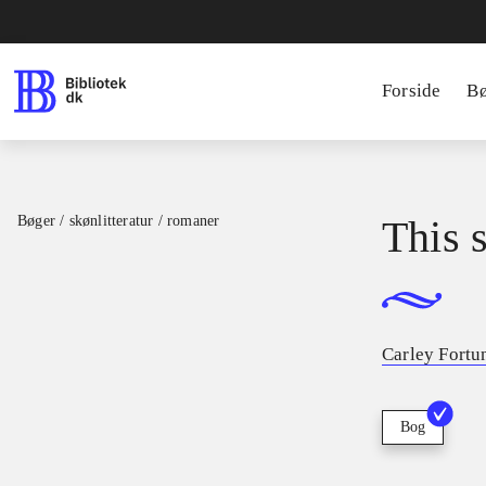
Forside
B
Bøger / skønlitteratur / romaner
This 
Carley Fortu
Bog