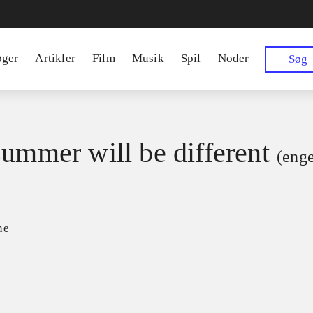
øger
Artikler
Film
Musik
Spil
Noder
Søg
summer will be different
(enge
ne