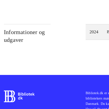
Informationer og
2024
udgaver
Bibliotek.dk er 
bibliotekers mat
Danmark. Du kan