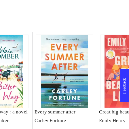
Feedback
s way : a novel
Every summer after
Great big beau
mber
Carley Fortune
Emily Henry