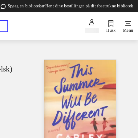
Spørg en bibliotekar
Hent dine bestillinger på dit foretrukne bibliotek
Log ind
Husk
Menu
lsk)