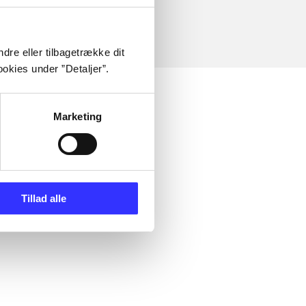
dre eller tilbagetrække dit
okies under ”Detaljer”.
Marketing
Tillad alle