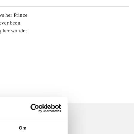
ws her Prince
never been
ng her wonder
Om