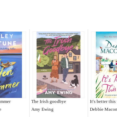
ummer
The Irish goodbye
It's better thi
e
Amy Ewing
Debbie Maco