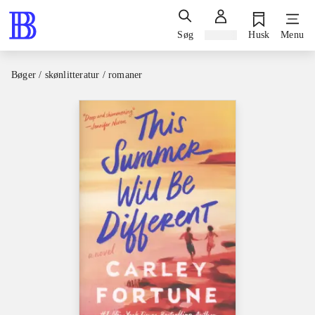
Søg
Log ind
Husk
Menu
Bøger / skønlitteratur / romaner