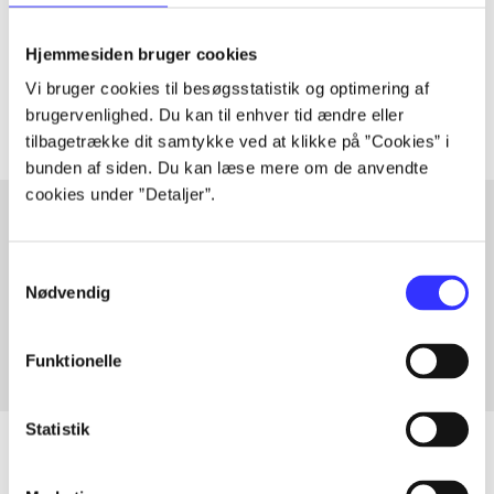
lorem ipsum dolor sit amet ...
Tidsskrift
Hjemmesiden bruger cookies
Artiklerne i
handler ofte om
Vi bruger cookies til besøgsstatistik og optimering af
brugervenlighed. Du kan til enhver tid ændre eller
tilbagetrække dit samtykke ved at klikke på ”Cookies” i
bunden af siden. Du kan læse mere om de anvendte
cookies under ”Detaljer”.
Artikler med samme emner
Samtykkevalg
Nødvendig
Fra
Funktionelle
Statistik