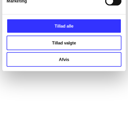
Marketing
Artikler
Alle registrerede artikler fordelt på udgivelser
Tillad alle
...
Tillad valgte
...
Afvis
...
...
...