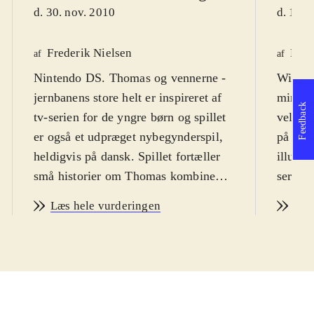
d. 30. nov. 2010
d. 13. 
Frederik Nielsen
Kim
af
af
Nintendo DS. Thomas og vennerne -
Wii. Mi
jernbanens store helt er inspireret af
mindst
Feedback
tv-serien for de yngre børn og spillet
veludfo
er også et udpræget nybegynderspil,
på dan
heldigvis på dansk. Spillet fortæller
illustr
små historier om Thomas kombineret
serien.
med minispil i et tempo og en
præsent
Læs hele vurderingen
Læs
sværhedsgrad til den yngste
minispi
målgruppe af spillere, de 3-6-årige
og det
drenge og piger. PEGI: 3
.
Spille
Spillet om Thomas og hans venner er
hans ve
bygget op som serien og består af
Hiro, h
små kapitler med en historie til. Hiro,
cut-sce