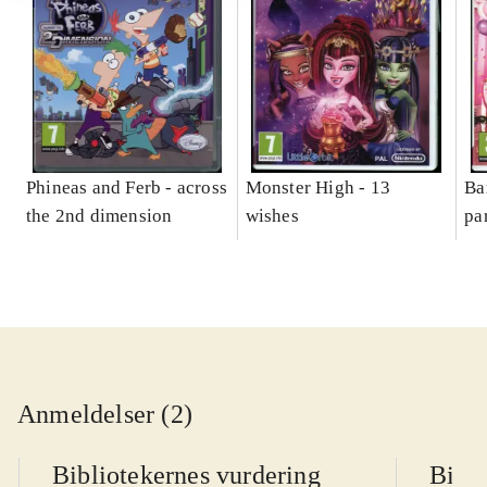
Phineas and Ferb - across
Monster High - 13
Ba
the 2nd dimension
wishes
pa
Anmeldelser (2)
Bibliotekernes vurdering
Bibli