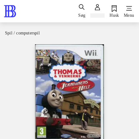
Søg
Log ind
Husk
Menu
Spil / computerspil