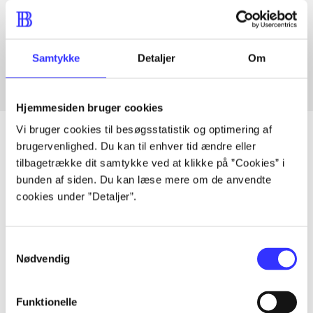
Artikler med samme emner
Fra
Samtykke
Detaljer
Om
Hjemmesiden bruger cookies
Vi bruger cookies til besøgsstatistik og optimering af
brugervenlighed. Du kan til enhver tid ændre eller
tilbagetrække dit samtykke ved at klikke på ”Cookies” i
Artikler
bunden af siden. Du kan læse mere om de anvendte
cookies under ”Detaljer”.
Alle registrerede artikler fordelt på udgivelser
...
Samtykkevalg
Nødvendig
...
Funktionelle